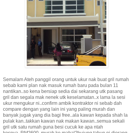
Semalam Ateh panggil orang untuk ukur nak buat gril rumah
sebab kami plan nak masuk rumah baru pada bulan 11
nantikan..so kena bersiap sedia dai sekarang utk pasang
gril dan segala mak nenek utk keselamatan..x lama la sesi
ukur mengukur ni..confirm ambik kontraktor ni sebab dah
compare dengan yang lain ini yang paling murah dan
banyak jugak yang dia bagi free..ala kawan kepada shah la
pulak kan..takkan kawan nak makan kawan..semua sekali
gril utk satu rumah guna besi cucuk ke apa ntah
kosnya..RM2600..murah ke mahal?hujung tahun ni diorang