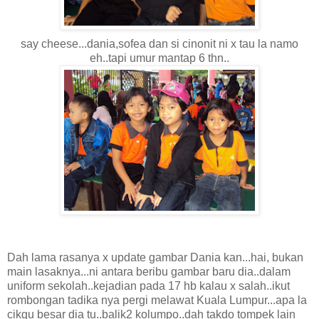
say cheese...dania,sofea dan si cinonit ni x tau la namo
eh..tapi umur mantap 6 thn..
Dah lama rasanya x update gambar Dania kan...hai, bukan
main lasaknya...ni antara beribu gambar baru dia..dalam
uniform sekolah..kejadian pada 17 hb kalau x salah..ikut
rombongan tadika nya pergi melawat Kuala Lumpur...apa la
cikgu besar dia tu..balik2 kolumpo..dah takdo tompek lain