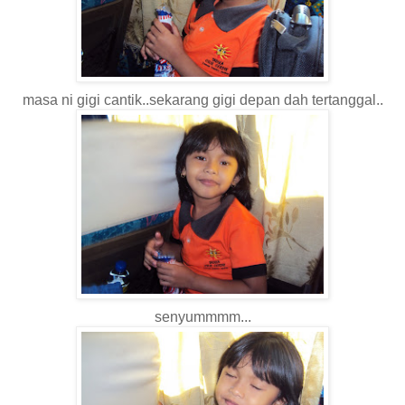
masa ni gigi cantik..sekarang gigi depan dah tertanggal..
senyummmm...