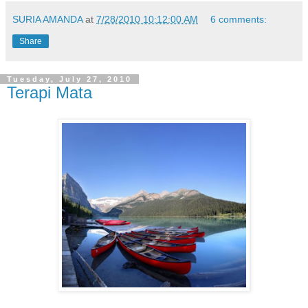
SURIA AMANDA
at
7/28/2010 10:12:00 AM
6 comments:
Share
Tuesday, July 27, 2010
Terapi Mata