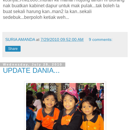
nak buatkan kabinet dapur untuk mak pulak...tak boleh la
buat sekali harung kan..man2 la kan..sekali
sedebuk...berpoloh ketiak weh...
SURIA AMANDA
at
7/29/2010 09:52:00 AM
9 comments:
Share
Wednesday, July 28, 2010
UPDATE DANIA...