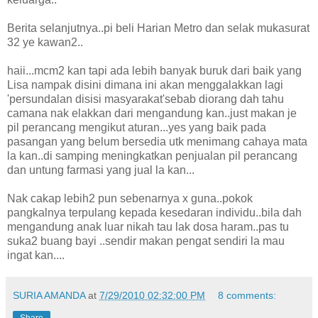
Berita selanjutnya..pi beli Harian Metro dan selak mukasurat
32 ye kawan2..
haii...mcm2 kan tapi ada lebih banyak buruk dari baik yang
Lisa nampak disini dimana ini akan menggalakkan lagi
'persundalan disisi masyarakat'sebab diorang dah tahu
camana nak elakkan dari mengandung kan..just makan je
pil perancang mengikut aturan...yes yang baik pada
pasangan yang belum bersedia utk menimang cahaya mata
la kan..di samping meningkatkan penjualan pil perancang
dan untung farmasi yang jual la kan...
Nak cakap lebih2 pun sebenarnya x guna..pokok
pangkalnya terpulang kepada kesedaran individu..bila dah
mengandung anak luar nikah tau lak dosa haram..pas tu
suka2 buang bayi ..sendir makan pengat sendiri la mau
ingat kan....
SURIA AMANDA
at
7/29/2010 02:32:00 PM
8 comments: