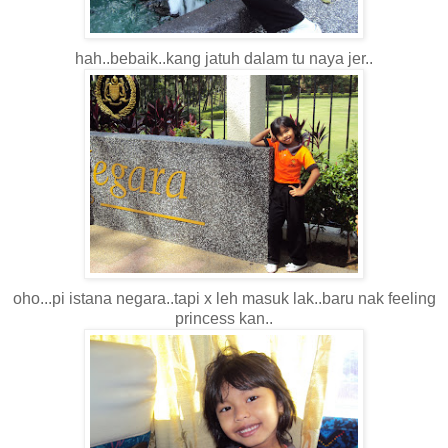
hah..bebaik..kang jatuh dalam tu naya jer..
oho...pi istana negara..tapi x leh masuk lak..baru nak feeling
princess kan..