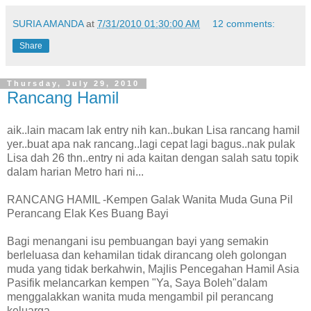
SURIA AMANDA
at
7/31/2010 01:30:00 AM
12 comments:
Share
Thursday, July 29, 2010
Rancang Hamil
aik..lain macam lak entry nih kan..bukan Lisa rancang hamil
yer..buat apa nak rancang..lagi cepat lagi bagus..nak pulak
Lisa dah 26 thn..entry ni ada kaitan dengan salah satu topik
dalam harian Metro hari ni...
RANCANG HAMIL -Kempen Galak Wanita Muda Guna Pil
Perancang Elak Kes Buang Bayi
Bagi menangani isu pembuangan bayi yang semakin
berleluasa dan kehamilan tidak dirancang oleh golongan
muda yang tidak berkahwin, Majlis Pencegahan Hamil Asia
Pasifik melancarkan kempen "Ya, Saya Boleh"dalam
menggalakkan wanita muda mengambil pil perancang
keluarga..