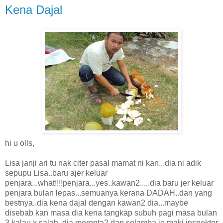
Kena Dajal
hi u olls,
Lisa janji ari tu nak citer pasal mamat ni kan...dia ni adik
sepupu Lisa..baru ajer keluar
penjara...what!!!!penjara...yes..kawan2.....dia baru jer keluar
penjara bulan lepas...semuanya kerana DADAH..dan yang
bestnya..dia kena dajal dengan kawan2 dia...maybe
disebab kan masa dia kena tangkap subuh pagi masa bulan
3 kalau x salah, dia meronta2 dan selamba je maki inspektor