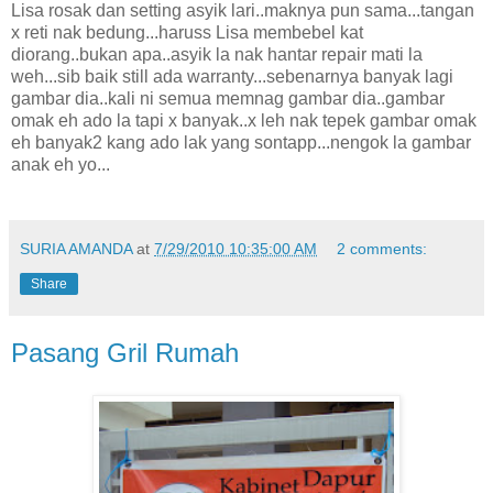
Lisa rosak dan setting asyik lari..maknya pun sama...tangan
x reti nak bedung...haruss Lisa membebel kat
diorang..bukan apa..asyik la nak hantar repair mati la
weh...sib baik still ada warranty...sebenarnya banyak lagi
gambar dia..kali ni semua memnag gambar dia..gambar
omak eh ado la tapi x banyak..x leh nak tepek gambar omak
eh banyak2 kang ado lak yang sontapp...nengok la gambar
anak eh yo...
SURIA AMANDA
at
7/29/2010 10:35:00 AM
2 comments:
Share
Pasang Gril Rumah