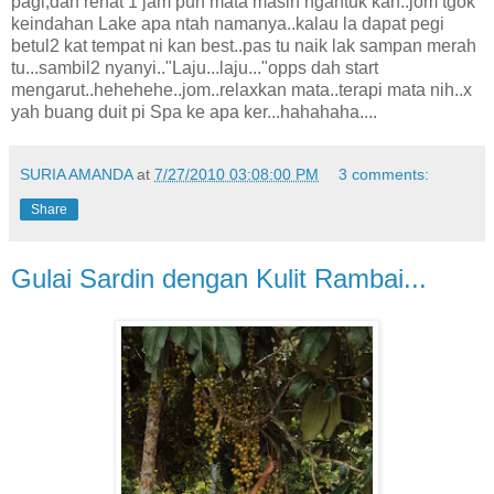
pagi,dah rehat 1 jam pun mata masih ngantuk kan..jom tgok
keindahan Lake apa ntah namanya..kalau la dapat pegi
betul2 kat tempat ni kan best..pas tu naik lak sampan merah
tu...sambil2 nyanyi.."Laju...laju..."opps dah start
mengarut..hehehehe..jom..relaxkan mata..terapi mata nih..x
yah buang duit pi Spa ke apa ker...hahahaha....
SURIA AMANDA
at
7/27/2010 03:08:00 PM
3 comments:
Share
Gulai Sardin dengan Kulit Rambai...