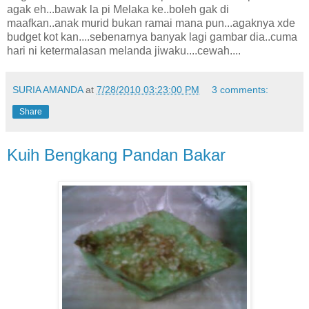
agak eh...bawak la pi Melaka ke..boleh gak di
maafkan..anak murid bukan ramai mana pun...agaknya xde
budget kot kan....sebenarnya banyak lagi gambar dia..cuma
hari ni ketermalasan melanda jiwaku....cewah....
SURIA AMANDA
at
7/28/2010 03:23:00 PM
3 comments:
Share
Kuih Bengkang Pandan Bakar