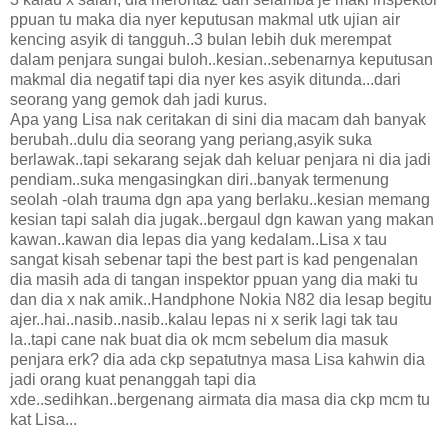
ppuan tu maka dia nyer keputusan makmal utk ujian air
kencing asyik di tangguh..3 bulan lebih duk merempat
dalam penjara sungai buloh..kesian..sebenarnya keputusan
makmal dia negatif tapi dia nyer kes asyik ditunda...dari
seorang yang gemok dah jadi kurus.
Apa yang Lisa nak ceritakan di sini dia macam dah banyak
berubah..dulu dia seorang yang periang,asyik suka
berlawak..tapi sekarang sejak dah keluar penjara ni dia jadi
pendiam..suka mengasingkan diri..banyak termenung
seolah -olah trauma dgn apa yang berlaku..kesian memang
kesian tapi salah dia jugak..bergaul dgn kawan yang makan
kawan..kawan dia lepas dia yang kedalam..Lisa x tau
sangat kisah sebenar tapi the best part is kad pengenalan
dia masih ada di tangan inspektor ppuan yang dia maki tu
dan dia x nak amik..Handphone Nokia N82 dia lesap begitu
ajer..hai..nasib..nasib..kalau lepas ni x serik lagi tak tau
la..tapi cane nak buat dia ok mcm sebelum dia masuk
penjara erk? dia ada ckp sepatutnya masa Lisa kahwin dia
jadi orang kuat penanggah tapi dia
xde..sedihkan..bergenang airmata dia masa dia ckp mcm tu
kat Lisa...