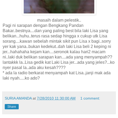
masaih dalam pelestik..
Pagi ni sarapan dengan Bengkang Pandan
Bakar..bestnya....dan yang paling best bila laki Lisa yang
belikan...huhu..terus rasa sedap hingga x cukup utk Lisa
sorang....kawan sebelah mintak sikit pun Lisa x bagi..sorry
yer kak yana..bukan kedekut..dah laki Lisa beli 2 keping ni
jer...hahahaha kejam kan....seronok kalau hari2 macam
ni..laki duk belikan sarapan kan....ada yang menyampah??
lantakkk la..Lisa gedik kat Laki Lisa jer...ada yang jeles?...ko
nyer pasal la..ada aku kesah????
* ada la radio berkarat menyampah kat Lisa..janji mak ada
laki nyah.....ko ado?
SURIA AMANDA
at
7/28/2010 11:30:00 AM
1 comment:
Share