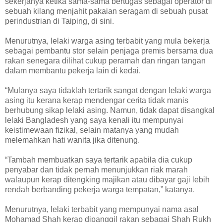
sekerjanya ketika sama-sama bertugas sebagai operator di
sebuah kilang menjahit pakaian seragam di sebuah pusat
perindustrian di Taiping, di sini.
Menurutnya, lelaki warga asing terbabit yang mula bekerja
sebagai pembantu stor selain penjaga premis bersama dua
rakan senegara dilihat cukup peramah dan ringan tangan
dalam membantu pekerja lain di kedai.
“Mulanya saya tidaklah tertarik sangat dengan lelaki warga
asing itu kerana kerap mendengar cerita tidak manis
berhubung sikap lelaki asing. Namun, tidak dapat disangkal
lelaki Bangladesh yang saya kenali itu mempunyai
keistimewaan fizikal, selain matanya yang mudah
melemahkan hati wanita jika ditenung.
“Tambah membuatkan saya tertarik apabila dia cukup
penyabar dan tidak pernah menunjukkan riak marah
walaupun kerap ditengking majikan atau dibayar gaji lebih
rendah berbanding pekerja warga tempatan,” katanya.
Menurutnya, lelaki terbabit yang mempunyai nama asal
Mohamad Shah kerap dipanggil rakan sebagai Shah Rukh