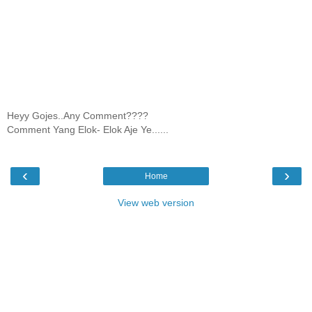
Heyy Gojes..Any Comment????
Comment Yang Elok- Elok Aje Ye......
‹
›
Home
View web version