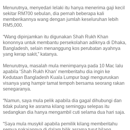
Menurutnya, menyedari lelaki itu hanya menerima gaji kecil
sekitar RM700 sebulan, dia pernah beberapa kali
memberikannya wang dengan jumlah keseluruhan lebih
RM5,000.
“Wang dipinjamkan itu digunakan Shah Rukh Khan
kononnya untuk membantu persekolahan adiknya di Dhaka,
Bangladesh, selain menanggung kos perubatan ayahnya
yang kerap sakit,” katanya.
Menurutnya, masalah mula menimpanya pada 10 Mac lalu
apabila ‘Shah Rukh Khan’ memberitahu dia ingin ke
Kedutaan Bangladesh Kuala Lumpur bagi menguruskan
visanya yang hampir tamat tempoh bersama seorang rakan
senegaranya.
“Namun, saya mula pelik apabila dia gagal dihubungi dan
tidak pulang ke asrama kilang seminggu selepas itu
sedangkan dia hanya mengambil cuti selama dua hari saja.
“Saya mula musykil apabila pemilik kilang memberitahu
semua pakaiannya di dalam bilik asrama turut hilang