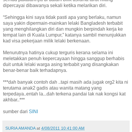
dipercayai dibawanya sekali ketika melarikan diri.
“Sehingga kini saya tidak pasti apa yang berlaku, namun
saya yakin dipermain-mainkan lelaki Bangladesh terbabit
yang menghilangkan diri dan mungkin berpindah kerja ke
tempat lain di Kuala Lumpur,” katanya sambil menunjukkan
kad visa pekerjaan milik lelaki berkenaan.
Menurutnya hatinya cukup terguris kerana selama ini
meletakkan penuh kepercayaan hingga sanggup berhabis
duit untuk lelaki warga asing terbabit yang disangkakan
benar-benar baik terhadapnya.
***dah banyak contoh dah ..tapi masih ada jugak org2 kita ni
terutama anak2 gadis atau wanita matang yang
terpedaya..entah la...dah terkena pandai lak nak kongsi kat
akhbar..***
sumber dari
SINI
SURIA AMANDA
at
4/08/2011 10:41:00 AM