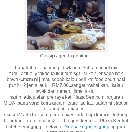
Gossip agenda penting...
hahahaha...apa yang i bwk ari ni?oh ari ni not my
turn...actually takde la ikut turn sgt...suka2 jer sapa nak
bawak..mcm ni jimat..sebab kalau beli kat food court nasi
putih+ 2 jenis lauk = RM7.00..sangat mahal kan...kalau
bwak dari rumah...jimat sikit...
hari ni ada jualan pre raya kat Plaza Sentral ni anjuran
MIDA, sapa yang kerja area ni..sure tau la...jualan ni start ari
ni sampai jumaat ni...
macam2 ada la...sure penuh nyer...ada baju kurung, tudung,
handbag...kuih..macam2 la...blogger kerja kat Plaza Sentral
boleh serangggg....selain i...
Neena si gorjes gonjeng
pun