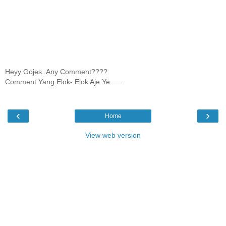
Heyy Gojes..Any Comment????
Comment Yang Elok- Elok Aje Ye......
‹
›
Home
View web version