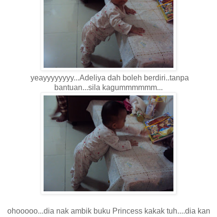
yeayyyyyyyy...Adeliya dah boleh berdiri..tanpa
bantuan...sila kagummmmmm...
ohooooo...dia nak ambik buku Princess kakak tuh....dia kan