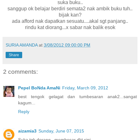
suka buku..
sanggup ok belajar berdiri semata2 nak ambik buku tuh..
bijak kan?
ada afford nak dapatkan sesuatu....akal sgt panjang..
rindu kat diorang...x sabar nak balik esok
SURIA AMANDA
at
3/08/2012 09:00:00 PM
Share
2 comments:
Pepel BoNda AmaNi
Friday, March 09, 2012
best tengok gelagat dan tumbesaran anak2...sangat
kagum...
Reply
aizamia3
Sunday, June 07, 2015
Suka tgk dorang.. membesar dkt sini..