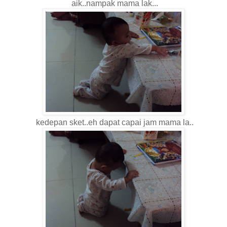
aik..nampak mama lak...
kedepan sket..eh dapat capai jam mama la..