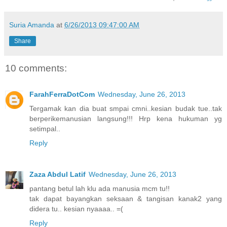
Suria Amanda
at
6/26/2013 09:47:00 AM
Share
10 comments:
FarahFerraDotCom
Wednesday, June 26, 2013
Tergamak kan dia buat smpai cmni..kesian budak tue..tak
berperikemanusian langsung!!! Hrp kena hukuman yg
setimpal..
Reply
Zaza Abdul Latif
Wednesday, June 26, 2013
pantang betul lah klu ada manusia mcm tu!!
tak dapat bayangkan seksaan & tangisan kanak2 yang
didera tu.. kesian nyaaaa.. =(
Reply