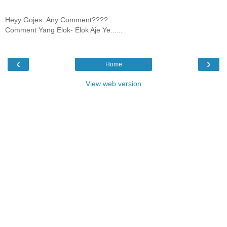
Heyy Gojes..Any Comment????
Comment Yang Elok- Elok Aje Ye......
‹
›
Home
View web version