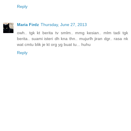
Reply
Maria Firdz
Thursday, June 27, 2013
owh.. tgk kt berita tv smlm.. mmg kesian.. mlm tadi tgk
berita.. suami isteri dh kna thn.. mujurlh jiran dgr.. rasa nk
wat cmtu blik je kt org yg buat tu... huhu
Reply