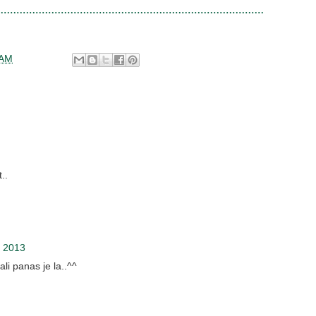
 AM
..
, 2013
ali panas je la..^^