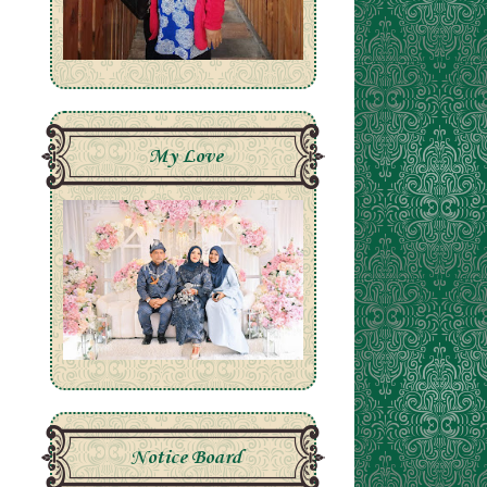
My Love
Notice Board