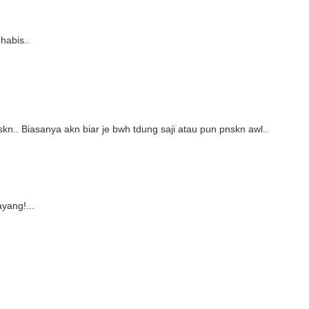
habis..
kn.. Biasanya akn biar je bwh tdung saji atau pun pnskn awl..
yang!...