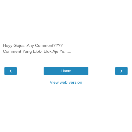
Heyy Gojes..Any Comment????
Comment Yang Elok- Elok Aje Ye......
‹
›
Home
View web version