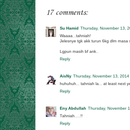
17 comments:
Su Hamid
Thursday, November 13, 
Waaaa...tahniah!
Jelesnye tgk akk turun 6kg dlm masa s
Lgpun masih bf ank..
Reply
AisNy
Thursday, November 13, 2014
huhuhuh... tahniah la... at least next y
Reply
Eny Abdullah
Thursday, November 1
Tahniah.....!!
Reply