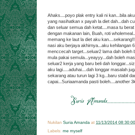
Ahaks....poyo plak entry kali ni kan...bila a
yang nasihatkan x payah la diet dah...dah c
dan seluar semua dah ketat....masa tu berat 
dengan makanan lain, Buah, roti wholemeal..
memang ke laut la diet aku kan....sekarang!!!
nasi aku berjaya akhirnya...aku kehilangan
menccecah target...seluar2 lama dah boleh 
mula pakai semula...yeayyy...dah boleh mas
seluar2 kerja yang baru beli dah longgar...
aku lagi.....aduhai....dah longgar masalah jug
sekarang atau turun lagi 3 kg...baru stabil d
capai...Suriaamanda pasti boleh....another 3kg
Nukilan
Suria Amanda
at
11/13/2014 08:30:0
Labels:
me myself