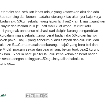
ku start diet nasi sebulan lepas ada je yang ketawakan aku dan ada
ukup ramping dah konon...padahal diorang x tau aku nyer baju kerja
badan aku 59kg...sebulan yang lepas la...hari2 x amik nasi...gantikan
.sayur dan makan lauk je...hati mau kuat wooo...x kuat kalu
!ni yang nak announce ni...hasil dari disiplin kurang pengambilan
 6kg dalam masa sebulan...now berat badan aku 53kg dan hampir
boleh pakai...baju2 yang sebelum ni aku simpan dah aku cuci dan
uk size S....Cuma masalah sekarang....baju2 yang baru beli dan
size M dah macam seluar dan baju pinjam, belum tgok baju2 kurung
ak kan....xper la nanti pi alter la...aku kena kekalkan berat badan
an sesua dengan ketinggian...50kg...insyaallah bakal aku
 to go....
0 AM