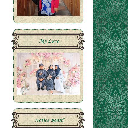
My Love
Notice Board