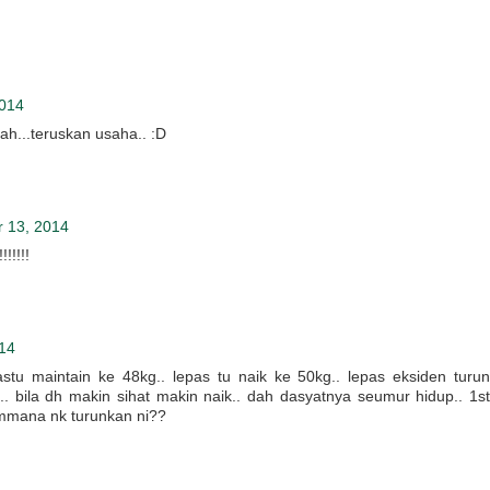
2014
ah...teruskan usaha.. :D
 13, 2014
!!!!
14
stu maintain ke 48kg.. lepas tu naik ke 50kg.. lepas eksiden turun
g.. bila dh makin sihat makin naik.. dah dasyatnya seumur hidup.. 1st
mmana nk turunkan ni??