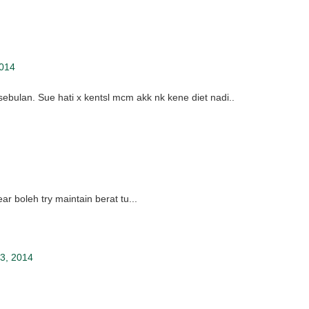
2014
ebulan. Sue hati x kentsl mcm akk nk kene diet nadi..
ear boleh try maintain berat tu...
3, 2014