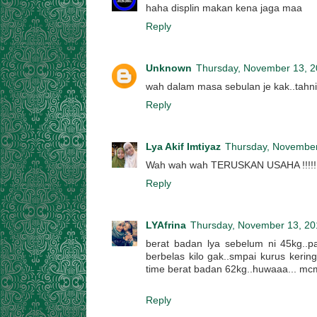
haha displin makan kena jaga maa
Reply
Unknown
Thursday, November 13, 
wah dalam masa sebulan je kak..tahni
Reply
Lya Akif Imtiyaz
Thursday, November
Wah wah wah TERUSKAN USAHA !!!!!!!!
Reply
LYAfrina
Thursday, November 13, 20
berat badan lya sebelum ni 45kg..pa
berbelas kilo gak..smpai kurus kerin
time berat badan 62kg..huwaaa... mc
Reply