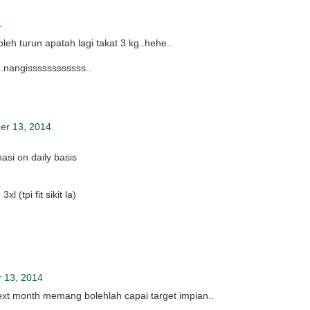
4
leh turun apatah lagi takat 3 kg..hehe..
...nangissssssssssss..
er 13, 2014
nasi on daily basis
l (tpi fit sikit la)
 13, 2014
ext month memang bolehlah capai target impian..