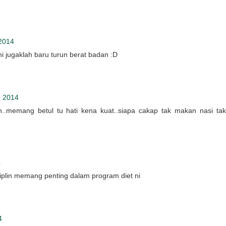
2014
i jugaklah baru turun berat badan :D
, 2014
h..memang betul tu hati kena kuat..siapa cakap tak makan nasi tak
4
siplin memang penting dalam program diet ni
4