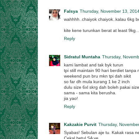
Falsya
Thursday, November 13, 201
wahhhh..chaiyok chaiyok..kalau 6kg bo
kite kene turunkan berat at least 9kg.
Reply
Sidratul Muntaha
Thursday, Novemb
kami lambat and tak byk turun
tpi still maintain 90 hari berdiet tanpa 
weekend pun bru mkn tpi dah sikit
so far dh mula kurang 1 ke 2 inch
dulu size 6xl skrg dah boleh pakai size 3x
sama - sama kita berusha.
jia yao!
Reply
Kakzakie Purvit
Thursday, November
Syabas! Sebulan aje tu. Kakak rasa n
Cekal betul SA ye..