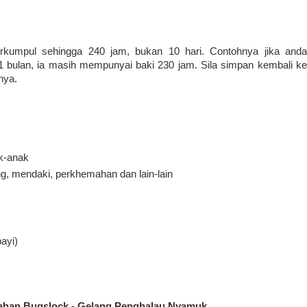
rkumpul sehingga 240 jam, bukan 10 hari. Contohnya jika anda
bulan, ia masih mempunyai baki 230 jam. Sila simpan kembali ke
nya.
ak-anak
g, mendaki, perkhemahan dan lain-lain
ayi)
bahan Bugslock - Gelang Penghalau Nyamuk