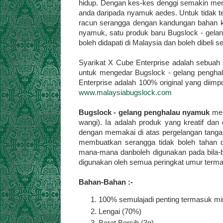
hidup. Dengan kes-kes denggi semakin mening
anda daripada nyamuk aedes. Untuk tidak t
racun serangga dengan kandungan bahan k
nyamuk, satu produk baru Bugslock - gelang
boleh didapati di Malaysia dan boleh dibeli se
Syarikat X Cube Enterprise adalah sebuah s
untuk mengedar Bugslock - gelang penghal
Enterprise adalah 100% original yang diimpo
www.malaysiabugslock.com
Bugslock - gelang penghalau nyamuk
men
wangi). Ia adalah produk yang kreatif da
dengan memakai di atas pergelangan tang
membuatkan serangga tidak boleh tahan 
mana-mana danboleh digunakan pada bila-bil
digunakan oleh semua peringkat umur terma
Bahan-Bahan :-
100% semulajadi penting termasuk min
Lengai (70%)