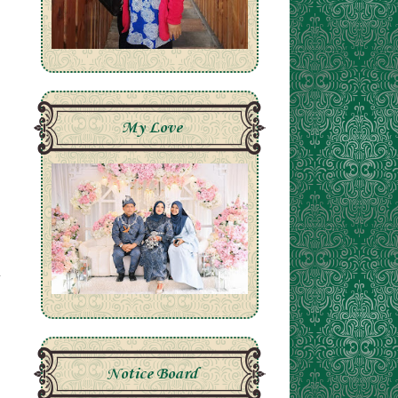
My Love
i
Notice Board