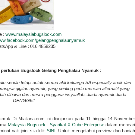
e :
www.malaysiabugslock.com
/www.facebook.com/gelangpenghalaunyamuk
tsApp & Line : 016 4858235
a perlukan Bugslock Gelang Penghalau Nyamuk :
ri sendiri tetapi untuk semua ahli keluarga SA especially anak dan
angsa gigitan nyamuk, yang penting perlu mencari alternatif yang
h dibawa dan mesra pengguna insyaallah...tiada nyamuk..tiada
DENGGI!!!
muk Di Mialiana.com ini dianjurkan pada 11 hingga 14 November
sama
Malaysia Bugslock - Syarikat X Cube Enterprise
dalam mencar
nat nak join, sila klik
SINI
. Untuk mengetahui preview dan hadiah