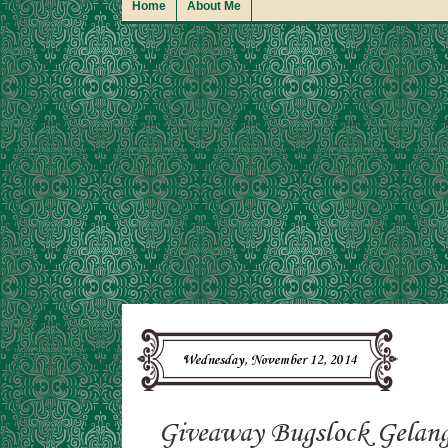
Home
About Me
Wednesday, November 12, 2014
Giveaway Bugslock Gelan