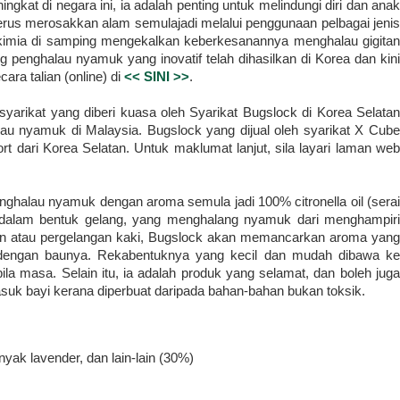
kat di negara ini, ia adalah penting untuk melindungi diri dan anak
erus merosakkan alam semulajadi melalui penggunaan pelbagai jenis
imia di samping mengekalkan keberkesanannya menghalau gigitan
 penghalau nyamuk yang inovatif telah dihasilkan di Korea dan kini
cara talian (online) di
<< SINI >>
.
yarikat yang diberi kuasa oleh Syarikat Bugslock di Korea Selatan
au nyamuk di Malaysia. Bugslock yang dijual oleh syarikat X Cube
rt dari Korea Selatan. Untuk maklumat lanjut, sila layari laman web
ghalau nyamuk dengan aroma semula jadi 100% citronella oil (sera
n dalam bentuk gelang, yang menghalang nyamuk dari menghampiri
an atau pergelangan kaki, Bugslock akan memancarkan aroma yang
dengan baunya. Rekabentuknya yang kecil dan mudah dibawa ke
a masa. Selain itu, ia adalah produk yang selamat, dan boleh juga
suk bayi kerana diperbuat daripada bahan-bahan bukan toksik.
yak lavender, dan lain-lain (30%)