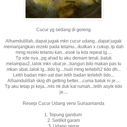
Cucur yg sedang di goreng
Alhamdulillah..dapat jugak mkn cucur udang...dapat jugak
memanjangkan rezeki pada tetamu...ikutkan x cukup..tp dah
mmg rezeki tetamu kan...esok la kita repeat lg....
Tp xde nya...pg ahad tu aku demam teruk..batuk
melampau2..lalok mkn ubat je...bangun tido makan pas tu
mkan ubat..lalok lg...tido lg....huiii mmg terlebih2 tido dh...
Letih badan mkn uat dan letih badan terlebih tido...
Alhamdulillah skrg dh getting better....cuma batuk ni je....
Tp aku tetap pi keja...mls nk duk kat rumah...letih asyik tido
je....
Resepi Cucur Udang versi Suriaamanda
1. Tepung gandum
2. Sedikit garam
3. Udang segar