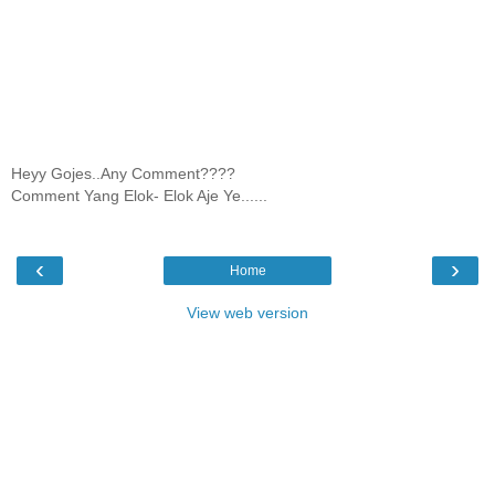
Heyy Gojes..Any Comment????
Comment Yang Elok- Elok Aje Ye......
‹
›
Home
View web version