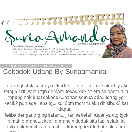
Tuesday, December 30, 2014
Cekodok Udang By Suriaamanda
Buruk sgt plak la bunyi cekodok....cucur la..last saturday aku
terajin skit walau tgh demam..tekak xde selera so bancuh la
tepung nak buat cekodok...bahan semua ada..udang yg
kecik2 pun ada...apa lg....kul 6pm mcm tu aku dh sibuk2 kat
dapur...
Tetiba dengar org bg salam....jiran sebelah rupanya dtg tgok
rumah diorang...ekceli diorang x duduk situ tapi selalu la
balik nak bersihkan rumah....diorang decided duduk tahun