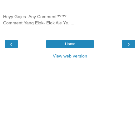
Heyy Gojes..Any Comment????
Comment Yang Elok- Elok Aje Ye......
‹
›
Home
View web version