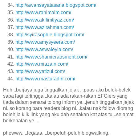
http://awansayatasana.blogspot.com/
http://www.rahimaim.com/
http://www.akifimtiyaz.com/
http://www.azirahman.com/
http://syirasophie.blogspot.com/
http://www.amysyeera.com/
http://www.aswaleyla.com/
http://www.shamieraosment.com/
http://www.miazain.com/
http://www.yatizul.com/
http://www.masturadin.com/
Huh...berjaya juga tinggalkan jejak ...puas aku belek-belek
sapa lagi tertinggal..kalau ada rakan-rakan EFGiers yang
tiada dalam senarai tolong inform ye...jenuh tinggalkan jejak
ni..so korang para readers blog ni...kalau nak follow diorang
boleh la klik link yang aku dah sertakan kat atas tu...selamat
berkenalan ye...
phewww....legaaa....berpeluh-peluh blogwalking..