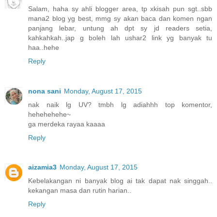
Salam, haha sy ahli blogger area, tp xkisah pun sgt..sbb
mana2 blog yg best, mmg sy akan baca dan komen ngan
panjang lebar, untung ah dpt sy jd readers setia,
kahkahkah..jap g boleh lah ushar2 link yg banyak tu
haa..hehe
Reply
nona sani
Monday, August 17, 2015
nak naik lg UV? tmbh lg adiahhh top komentor,
hehehehehe~
ga merdeka rayaa kaaaa
Reply
aizamia3
Monday, August 17, 2015
Kebelakangan ni banyak blog ai tak dapat nak singgah..
kekangan masa dan rutin harian..
Reply