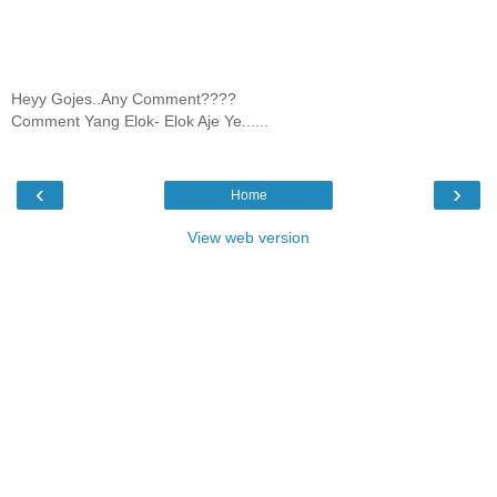
Heyy Gojes..Any Comment????
Comment Yang Elok- Elok Aje Ye......
‹
›
Home
View web version