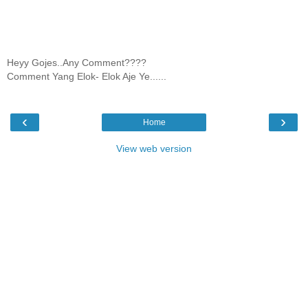
Heyy Gojes..Any Comment????
Comment Yang Elok- Elok Aje Ye......
‹
›
Home
View web version