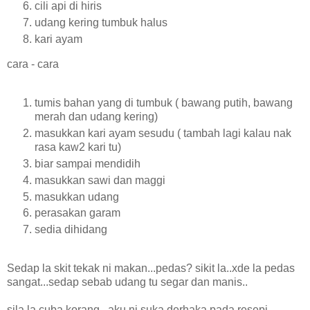
cili api di hiris
udang kering tumbuk halus
kari ayam
cara - cara
tumis bahan yang di tumbuk ( bawang putih, bawang
merah dan udang kering)
masukkan kari ayam sesudu ( tambah lagi kalau nak
rasa kaw2 kari tu)
biar sampai mendidih
masukkan sawi dan maggi
masukkan udang
perasakan garam
sedia dihidang
Sedap la skit tekak ni makan...pedas? sikit la..xde la pedas
sangat...sedap sebab udang tu segar dan manis..
sila la cuba korang...aku ni suka derhaka pada resepi