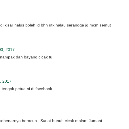
elur di kisar halus boleh jd bhn utk halau serangga jg mcm semut
03, 2017
 nampak dah bayang cicak tu
, 2017
a tengok petua ni di facebook..
a sebenarnya beracun.. Sunat bunuh cicak malam Jumaat.