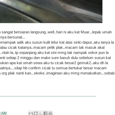
sangat bersiaran langsung..well..hari ni aku kat Muar...lepak umah
 nya bersunat...
rnampak adik aku susun kulit telur kat atas sinki dapur..aku tanya la
k halau cicak katanya..macam pelik plak..macam tak masuk akal
.ntah la..tp sepanjang aku kat sini mmg tak nampak sekor pun la
i ganti setiap 2 minggu dan make sure basuh dulu sebelum susun kat
k..bukan apa kat umah sewa aku tu cicak besar2 gemuk2..aku dh la
buatnya....silap hb confirm cicak tu semua bertukar besar macam
org plak nanti kan...ekeke..imaginasi aku mmg menakutkan...sebab
0 AM