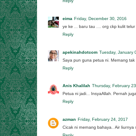
Reply
eima
Friday, December 30, 2016
ye ke ... baru tau .... org ckp kulit t
Reply
apekinahdotcom
Tuesday, January 
Saya pun guna petua ni. Memang tak
Reply
Anis Khalilah
Thursday, February 23
Petua ni jadi... InsyaAllah. Pernah jug
Reply
azman
Friday, February 24, 2017
Cicak ni memang bahaya.. Air liurny
Reply