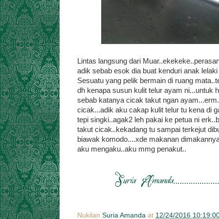
Lintas langsung dari Muar..ekekeke..perasan 
adik sebab esok dia buat kenduri anak lelaki
Sesuatu yang pelik bermain di ruang mata..te
dh kenapa susun kulit telur ayam ni...untu
sebab katanya cicak takut ngan ayam...erm..
cicak...adik aku cakap kulit telur tu kena d
tepi singki..agak2 leh pakai ke petua ni er
takut cicak..kekadang tu sampai terkejut di
biawak komodo....xde makanan dimakannya 
aku mengaku..aku mmg penakut..
Nukilan
Suria Amanda
at
12/24/2016 10:19:0