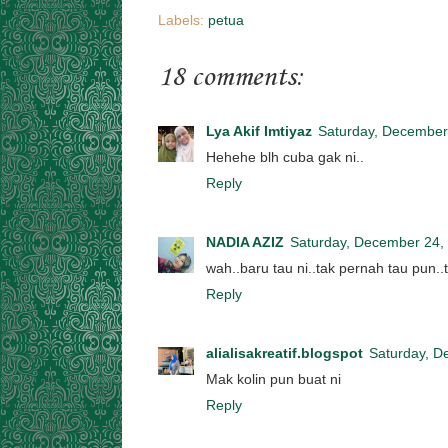
Labels:
petua
18 comments:
Lya Akif Imtiyaz
Saturday, December
Hehehe blh cuba gak ni..
Reply
NADIA AZIZ
Saturday, December 24,
wah..baru tau ni..tak pernah tau pun..t
Reply
alialisakreatif.blogspot
Saturday, D
Mak kolin pun buat ni
Reply