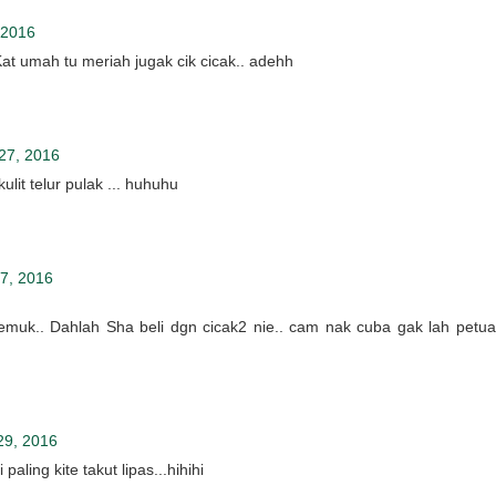
 2016
Kat umah tu meriah jugak cik cicak.. adehh
27, 2016
lit telur pulak ... huhuhu
7, 2016
muk.. Dahlah Sha beli dgn cicak2 nie.. cam nak cuba gak lah petua
29, 2016
paling kite takut lipas...hihihi