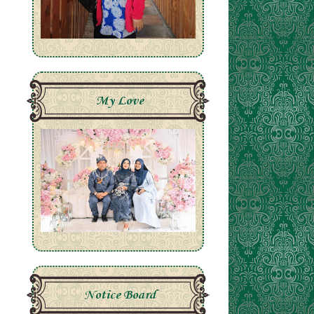
My Love
Notice Board