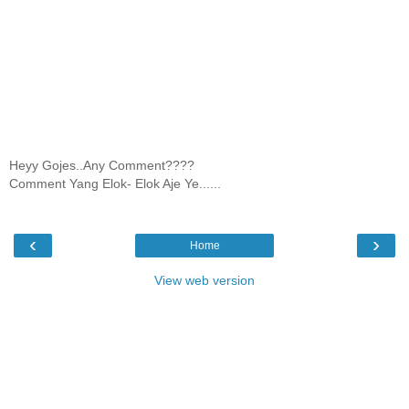
Heyy Gojes..Any Comment????
Comment Yang Elok- Elok Aje Ye......
‹
›
Home
View web version