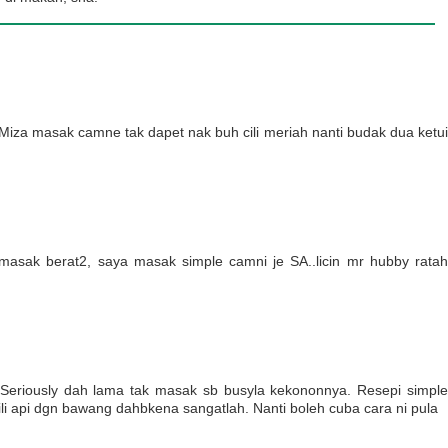
 Miza masak camne tak dapet nak buh cili meriah nanti budak dua ketui
masak berat2, saya masak simple camni je SA..licin mr hubby ratah
 Seriously dah lama tak masak sb busyla kekononnya. Resepi simple
 api dgn bawang dahbkena sangatlah. Nanti boleh cuba cara ni pula