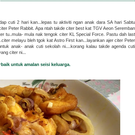
dap cuti 2 hari kan...lepas tu aktiviti ngan anak dara SA hari Sabtu
citer Peter Rabbit. Apa ntah takde citer best kat TGV Aeon Seremban
er tu..mula- mula nak tengok citer KL Special Force. Pastu dah last
...citer melayu bleh tgok kat Astro First kan...layankan ajer citer Peter
ntuk anak- anak cuti sekolah ni....korang kalau takde agenda cuti
g citer ni...
rbaik untuk amalan seisi keluarga.