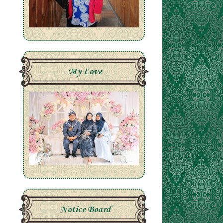
My Love
Notice Board