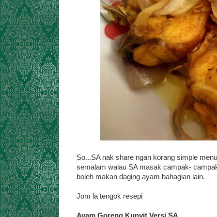
So...SA nak share ngan korang simple menu
semalam walau SA masak campak- campak j
boleh makan daging ayam bahagian lain.
Jom la tengok resepi
Ayam Goreng Kunyit Versi SA