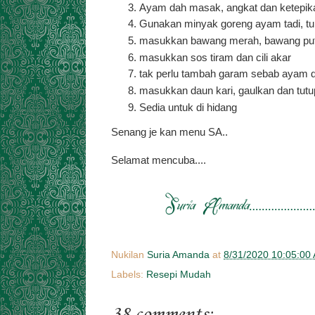
Ayam dah masak, angkat dan ketepika
Gunakan minyak goreng ayam tadi, tum
masukkan bawang merah, bawang puti
masukkan sos tiram dan cili akar
tak perlu tambah garam sebab ayam d
masukkan daun kari, gaulkan dan tutu
Sedia untuk di hidang
Senang je kan menu SA..
Selamat mencuba....
Nukilan
Suria Amanda
at
8/31/2020 10:05:00
Labels:
Resepi Mudah
38 comments: