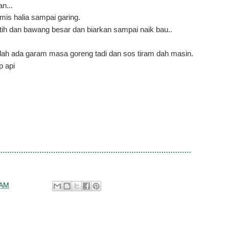
n...
is halia sampai garing.
h dan bawang besar dan biarkan sampai naik bau..
ah ada garam masa goreng tadi dan sos tiram dah masin.
p api
 AM