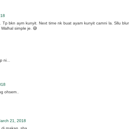
018
 Tp bkn aym kunyit. Next time nk buat ayam kunyit camni la. Sllu blur
Walhal simple je. 😅
 ni...
018
ng ohsem..
arch 21, 2018
 di makan, sha.