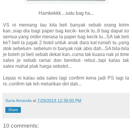
Hambekkk....satu bag ha...
VS ni memang tau kita beli banyak sebab orang kirim
kan..siap dia bagi paper bag kecik- kecik tu..8 bag dapat so
semua yang order merasa la paper bag kecik tu...SA tak beli
ke? beli la jugak 2 botol untuk anak dara kat rumah tu..yang
stok sebelum- sebelum ni banyak nak abis dah...SA bila-bila
je boleh pi beli sebab dekat kan..cuma tak kuasa nak pi time
sales je sebab ramai dan berebut- rebut...tapi kalau tak
sales mahal plak harga sebotol...
Lepas ni kalau ada sales lagi confirm kena jadi PS lagi la
ni..confirm tak leh melarikan diri dah...
Suria Amanda
at
7/29/2019 12:38:00 PM
Share
10 comments: