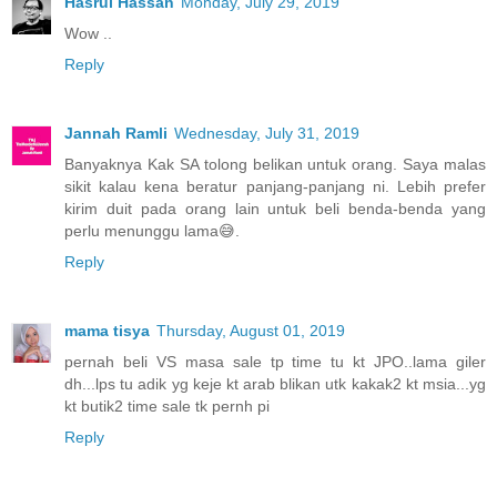
Hasrul Hassan
Monday, July 29, 2019
Wow ..
Reply
Jannah Ramli
Wednesday, July 31, 2019
Banyaknya Kak SA tolong belikan untuk orang. Saya malas
sikit kalau kena beratur panjang-panjang ni. Lebih prefer
kirim duit pada orang lain untuk beli benda-benda yang
perlu menunggu lama😅.
Reply
mama tisya
Thursday, August 01, 2019
pernah beli VS masa sale tp time tu kt JPO..lama giler
dh...lps tu adik yg keje kt arab blikan utk kakak2 kt msia...yg
kt butik2 time sale tk pernh pi
Reply