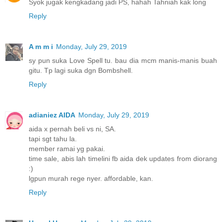
Syok jugak kengkadang jadi PS, hahah Tahniah kak long
Reply
A m m i
Monday, July 29, 2019
sy pun suka Love Spell tu. bau dia mcm manis-manis buah
gitu. Tp lagi suka dgn Bombshell.
Reply
adianiez AIDA
Monday, July 29, 2019
aida x pernah beli vs ni, SA.
tapi sgt tahu la.
member ramai yg pakai.
time sale, abis lah timelini fb aida dek updates from diorang
:)
lgpun murah rege nyer. affordable, kan.
Reply