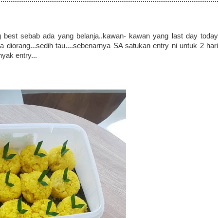
ing best sebab ada yang belanja..kawan- kawan yang last day today
pa diorang...sedih tau....sebenarnya SA satukan entry ni untuk 2 hari
yak entry...