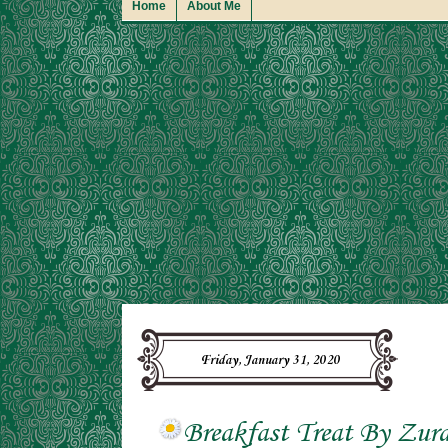
Home
About Me
Friday, January 31, 2020
Breakfast Treat By Zur