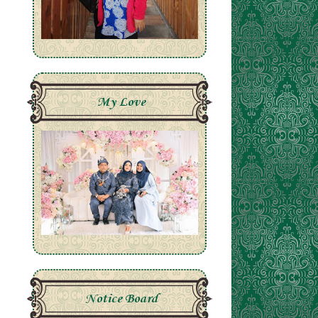
My Love
Notice Board