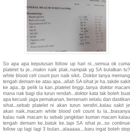
So apa apa keputusan follow up hari ni...semua ok cuma
platelet tu je...makin naik plak..nampak yg SA bulatkan tu?
white blood cell count pun naik sikit.. Doktor tanya memang
tengah demam ke atau apa...allah SA sihat je ha..takde sakit
ke apa...tp pelik la kan..platelet tinggi..tanya doktor macam
mana nak bagi dia turun rendah...doktor kata tak boleh buat
apa kecuali jaga pemakanan, bersenam selalu dan dastikan
sihat...sebab platelet ni akan turun sendiri..kalau sakit je
akan naik..macam white blood cell count tu la...biasanya
kalau naik macam tu sebab jangkitan kuman macam kalau
tengah demam ke..batuk ke..tapi SA sihat je...so continue
follow up lagi lagi 3 bulan...alaaaaa....baru ingat boleh stop