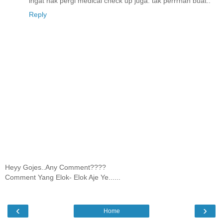
ingat nak pergi medical check up juga. tak perrrnah buat..
Reply
Heyy Gojes..Any Comment????
Comment Yang Elok- Elok Aje Ye......
‹
›
Home