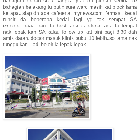
bahagian depan..so x sangka plak dh pindah semua ke
bahagian belakang tu but x sure ward masih kat block lama
ke apa...siap dh ada cafeteria, mynews.com, farmasi, kedai
runcit da beberapa kedai lagi yg tak sempat SA
explore...haaa baru la best...ada cafeteria...ada la tempat
nak lepak kan..SA kalau follow up kat sini pagi 8.30 dah
amik darah..doctor masuk klinik pukul 10 lebih..so lama nak
tunggu kan...jadi boleh la lepak-lepak...