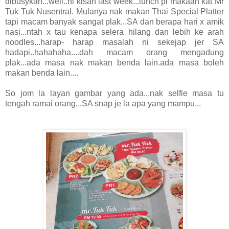
dibusykan...well..ni kisah last week...lunch pi makaan kat Mr
Tuk Tuk Nusentral. Mulanya nak makan Thai Special Platter
tapi macam banyak sangat plak...SA dan berapa hari x amik
nasi...ntah x tau kenapa selera hilang dan lebih ke arah
noodles...harap- harap masalah ni sekejap jer SA
hadapi..hahahaha....dah macam orang mengadung
plak...ada masa nak makan benda lain.ada masa boleh
makan benda lain....
So jom la layan gambar yang ada...nak selfie masa tu
tengah ramai orang...SA snap je la apa yang mampu...