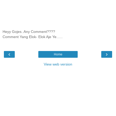
Heyy Gojes..Any Comment????
Comment Yang Elok- Elok Aje Ye......
‹
›
Home
View web version