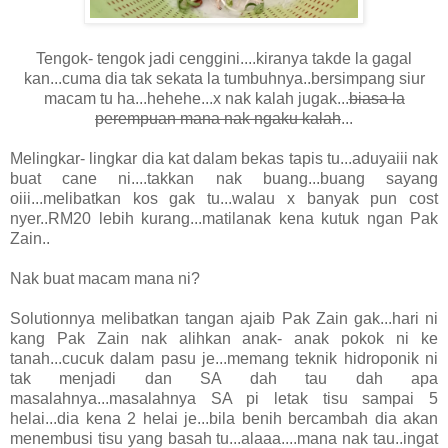
Tengok- tengok jadi cenggini....kiranya takde la gagal
kan...cuma dia tak sekata la tumbuhnya..bersimpang siur
macam tu ha...hehehe...x nak kalah jugak...
biasa la
perempuan mana nak ngaku kalah
...
Melingkar- lingkar dia kat dalam bekas tapis tu...aduyaiii nak
buat cane ni....takkan nak buang...buang sayang
oiii...melibatkan kos gak tu...walau x banyak pun cost
nyer..RM20 lebih kurang...matilanak kena kutuk ngan Pak
Zain..
Nak buat macam mana ni?
Solutionnya melibatkan tangan ajaib Pak Zain gak...hari ni
kang Pak Zain nak alihkan anak- anak pokok ni ke
tanah...cucuk dalam pasu je...memang teknik hidroponik ni
tak menjadi dan SA dah tau dah apa
masalahnya...masalahnya SA pi letak tisu sampai 5
helai...dia kena 2 helai je...bila benih bercambah dia akan
menembusi tisu yang basah tu...alaaa....mana nak tau..ingat