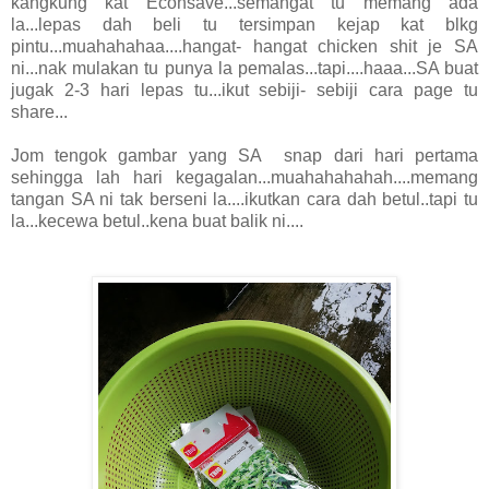
kangkung kat Econsave...semangat tu memang ada
la...lepas dah beli tu tersimpan kejap kat blkg
pintu...muahahahaa....hangat- hangat chicken shit je SA
ni...nak mulakan tu punya la pemalas...tapi....haaa...SA buat
jugak 2-3 hari lepas tu...ikut sebiji- sebiji cara page tu
share...
Jom tengok gambar yang SA snap dari hari pertama
sehingga lah hari kegagalan...muahahahahah....memang
tangan SA ni tak berseni la....ikutkan cara dah betul..tapi tu
la...kecewa betul..kena buat balik ni....