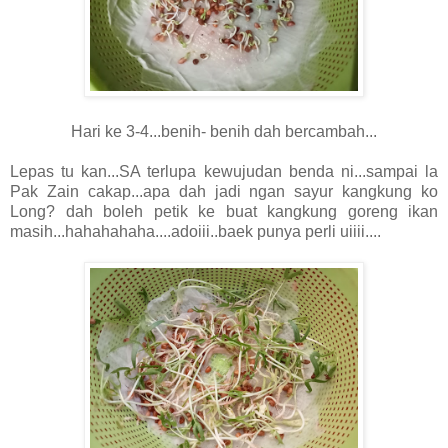
Hari ke 3-4...benih- benih dah bercambah...
Lepas tu kan...SA terlupa kewujudan benda ni...sampai la
Pak Zain cakap...apa dah jadi ngan sayur kangkung ko
Long? dah boleh petik ke buat kangkung goreng ikan
masih...hahahahaha....adoiii..baek punya perli uiiii....