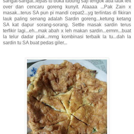
sangat-sangat..lepas tu buka tudung saji tengok ada lauk left
over dan cencaru goreng kunyit. Alaaaa ...Pak Zain x
masak...terus SA pun pi mandi cepat2...yg terlintas di fikiran
lauk paling senang adalah Sardin goreng...ketung ketang
SA kat dapur sorang-sorang. Settle masak sardin terus
terfikir lagi...eh...mak abah x leh makan sardin...ermm...buat
la telur dadar plak...mmg kombinasi terbaik la tu...dah la
sardin tu SA buat pedas giler...