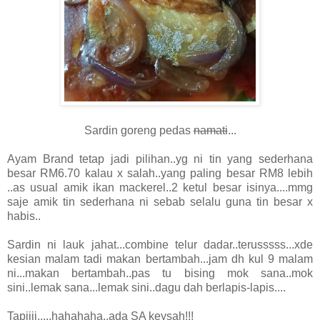
Sardin goreng pedas
namati
...
Ayam Brand tetap jadi pilihan..yg ni tin yang sederhana
besar RM6.70 kalau x salah..yang paling besar RM8 lebih
..as usual amik ikan mackerel..2 ketul besar isinya....mmg
saje amik tin sederhana ni sebab selalu guna tin besar x
habis..
Sardin ni lauk jahat...combine telur dadar..terusssss...xde
kesian malam tadi makan bertambah...jam dh kul 9 malam
ni...makan bertambah..pas tu bising mok sana..mok
sini..lemak sana...lemak sini..dagu dah berlapis-lapis....
Tapiiii.....hahahaha..ada SA keysah!!!