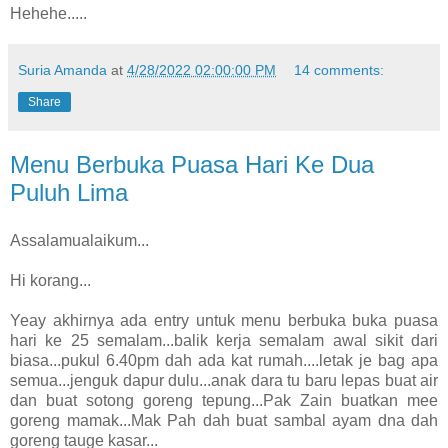
Hehehe.....
Suria Amanda
at
4/28/2022 02:00:00 PM
14 comments:
Share
Menu Berbuka Puasa Hari Ke Dua
Puluh Lima
Assalamualaikum...
Hi korang...
Yeay akhirnya ada entry untuk menu berbuka buka puasa
hari ke 25 semalam...balik kerja semalam awal sikit dari
biasa...pukul 6.40pm dah ada kat rumah....letak je bag apa
semua...jenguk dapur dulu...anak dara tu baru lepas buat air
dan buat sotong goreng tepung...Pak Zain buatkan mee
goreng mamak...Mak Pah dah buat sambal ayam dna dah
goreng tauge kasar...