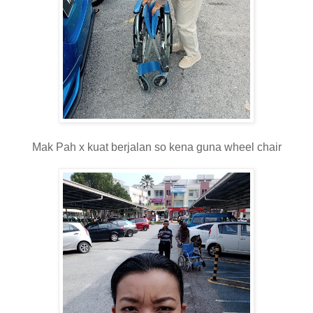
Mak Pah x kuat berjalan so kena guna wheel chair