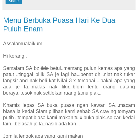
Share
Menu Berbuka Puasa Hari Ke Dua
Puluh Enam
Assalamualaikum...
Hi korang..
Semalam SA bz
tido
betul..memang pulun kemas apa yang
patut ..tinggal bilik SA je lagi ha...penat dh .niat nak tukar
langsir and nak beli kat Nilai 3 x tercapai ...pakai apa yang
ada je la...malas nak fikir...blom tentu orang datang
beraya...esok nak settlekan ruang tamu plak...
Khamis lepas SA buka puasa ngan kawan SA...macam
biasa la kedai Siam pilihan kami sebab SA craving tomyam
putih ..tempat biasa kami makan tu x buka plak..so cari kedai
lain...belasah je la..nasib ada kan...
Jom la tengok apa yang kami makan