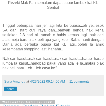
Rezeki Mak Pah semalam dapat bubur lambuk kat KL
Sentral
Tinggal beberpaa hari jer lagi kita berpuasa...oh ye...esok
SA dah start cuti raya dah...banyak benda nak kena
settlekan 2-3 hari ni...rumah x habis kemas lagi...nak cari
alas meja baru...nak beli apa yang xde...Sabtu nanti dengan
Dania ada berbuka puasa kat KL lagi...boleh la amik
kesempatan shopping last..hahaha..
Nak cari kasut...nak cari kasut...nak cari kasut....harap- harap
jumpa la kasut...handbag pakai yang ada je la..malas plak
nak beli baru....eh....leh caya ke?
Suria Amanda
at
4/28/2022 09:14:00 AM
11 comments:
Share
Wednesday, April 27, 2022