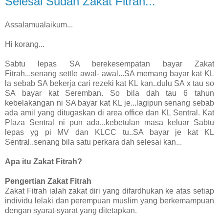
Selesai Sudah Zakat Fitrah...
Assalamualaikum...
Hi korang...
Sabtu lepas SA berekesempatan bayar Zakat
Fitrah...senang settle awal- awal...SA memang bayar kat KL
la sebab SA bekerja cari rezeki kat KL kan..dulu SA x tau so
SA bayar kat Seremban. So bila dah tau 6 tahun
kebelakangan ni SA bayar kat KL je...lagipun senang sebab
ada amil yang ditugaskan di area office dan KL Sentral. Kat
Plaza Sentral ni pun ada...kebetulan masa keluar Sabtu
lepas yg pi MV dan KLCC tu..SA bayar je kat KL
Sentral..senang bila satu perkara dah selesai kan...
Apa itu Zakat Fitrah?
Pengertian Zakat Fitrah
Zakat Fitrah ialah zakat diri yang difardhukan ke atas setiap
individu lelaki dan perempuan muslim yang berkemampuan
dengan syarat-syarat yang ditetapkan.