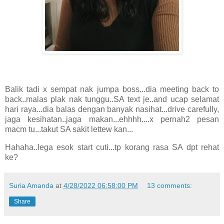
Balik tadi x sempat nak jumpa boss...dia meeting back to
back..malas plak nak tunggu..SA text je..and ucap selamat
hari raya...dia balas dengan banyak nasihat...drive carefully,
jaga kesihatan..jaga makan...ehhhh....x pernah2 pesan
macm tu...takut SA sakit lettew kan...
Hahaha..lega esok start cuti...tp korang rasa SA dpt rehat
ke?
Suria Amanda
at
4/28/2022 06:58:00 PM
13 comments:
Share