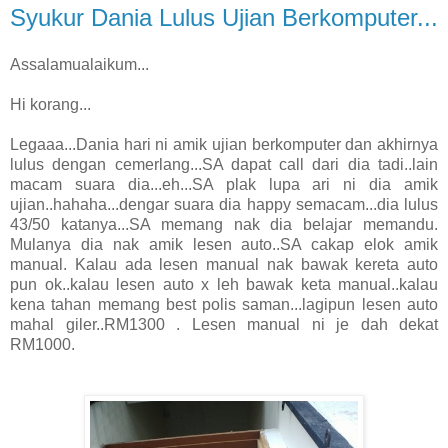
Syukur Dania Lulus Ujian Berkomputer...
Assalamualaikum...
Hi korang...
Legaaa...Dania hari ni amik ujian berkomputer dan akhirnya
lulus dengan cemerlang...SA dapat call dari dia tadi..lain
macam suara dia...eh...SA plak lupa ari ni dia amik
ujian..hahaha...dengar suara dia happy semacam...dia lulus
43/50 katanya...SA memang nak dia belajar memandu.
Mulanya dia nak amik lesen auto..SA cakap elok amik
manual. Kalau ada lesen manual nak bawak kereta auto
pun ok..kalau lesen auto x leh bawak keta manual..kalau
kena tahan memang best polis saman...lagipun lesen auto
mahal giler..RM1300 . Lesen manual ni je dah dekat
RM1000.