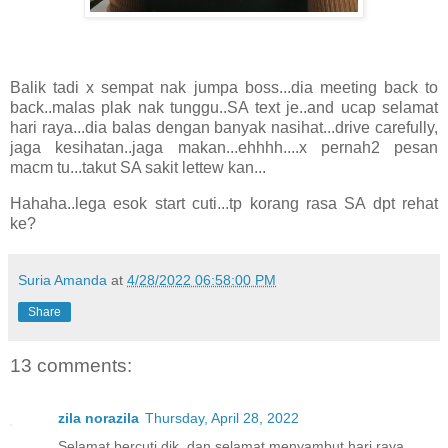
Balik tadi x sempat nak jumpa boss...dia meeting back to
back..malas plak nak tunggu..SA text je..and ucap selamat
hari raya...dia balas dengan banyak nasihat...drive carefully,
jaga kesihatan..jaga makan...ehhhh....x pernah2 pesan
macm tu...takut SA sakit lettew kan...
Hahaha..lega esok start cuti...tp korang rasa SA dpt rehat
ke?
Suria Amanda
at
4/28/2022 06:58:00 PM
Share
13 comments:
zila norazila
Thursday, April 28, 2022
Selamat bercuti dik..dan selamat menyambut hari raya..