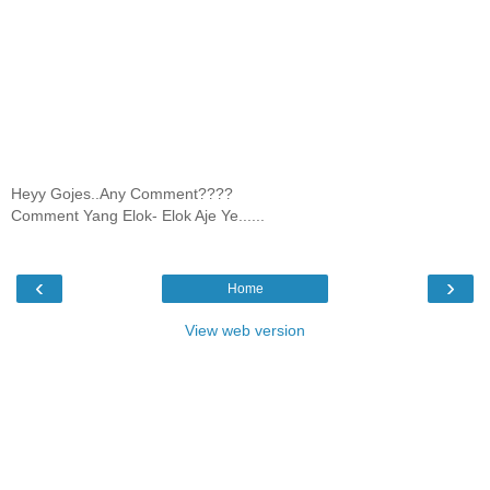
Heyy Gojes..Any Comment????
Comment Yang Elok- Elok Aje Ye......
‹
›
Home
View web version