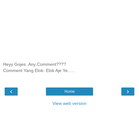
Heyy Gojes..Any Comment????
Comment Yang Elok- Elok Aje Ye......
‹
›
Home
View web version