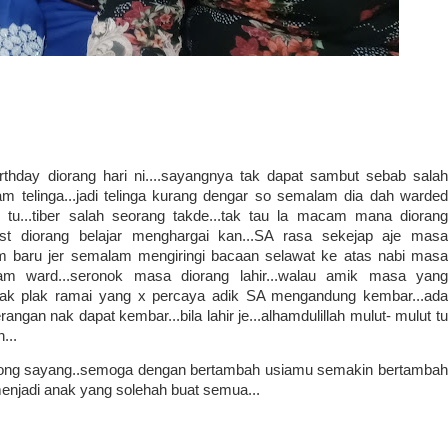
irthday diorang hari ni....sayangnya tak dapat sambut sebab salah
m telinga...jadi telinga kurang dengar so semalam dia dah warded
 tu...tiber salah seorang takde...tak tau la macam mana diorang
ast diorang belajar menghargai kan...SA rasa sekejap aje masa
cam baru jer semalam mengiringi bacaan selawat ke atas nabi masa
am ward...seronok masa diorang lahir...walau amik masa yang
..Nak plak ramai yang x percaya adik SA mengandung kembar...ada
ngan nak dapat kembar...bila lahir je...alhamdulillah mulut- mulut tu
...
along sayang..semoga dengan bertambah usiamu semakin bertambah
njadi anak yang solehah buat semua...