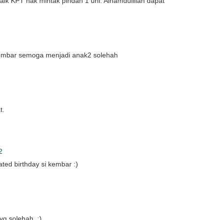
aik KPT nak mintak pindah 1 uni. Alhamdulillah dapat
Kembar semoga menjadi anak2 solehah
t.
2
ed birthday si kembar :)
g solehah..:)