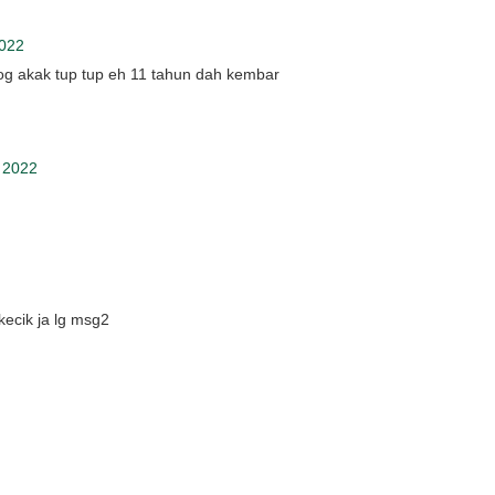
022
log akak tup tup eh 11 tahun dah kembar
 2022
kecik ja lg msg2