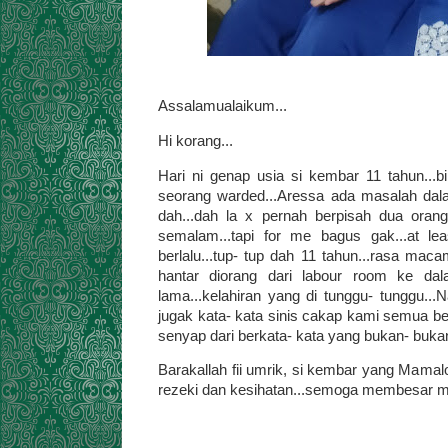
Assalamualaikum...
Hi korang...
Hari ni genap usia si kembar 11 tahun...b
seorang warded...Aressa ada masalah dala
dah...dah la x pernah berpisah dua orang
semalam...tapi for me bagus gak...at le
berlalu...tup- tup dah 11 tahun...rasa ma
hantar diorang dari labour room ke dal
lama...kelahiran yang di tunggu- tunggu.
jugak kata- kata sinis cakap kami semua bera
senyap dari berkata- kata yang bukan- bukan
Barakallah fii umrik, si kembar yang Mam
rezeki dan kesihatan...semoga membesar me