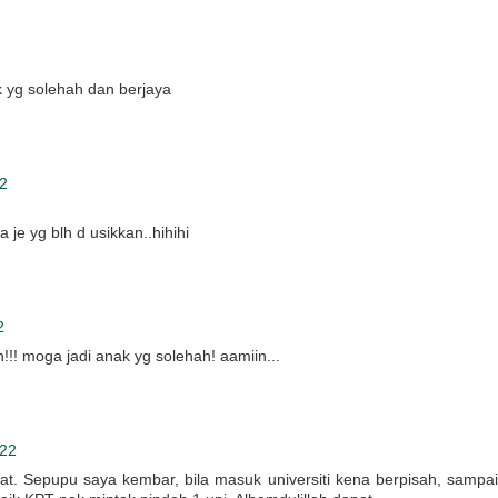
 yg solehah dan berjaya
2
 je yg blh d usikkan..hihihi
2
!!! moga jadi anak yg solehah! aamiin...
022
. Sepupu saya kembar, bila masuk universiti kena berpisah, sampai