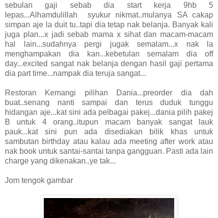
sebulan gaji sebab dia start kerja 9hb 5
lepas...Alhamdulillah syukur nikmat..mulanya SA cakap
simpan aje la duit tu..tapi dia tetap nak belanja. Banyak kali
juga plan...x jadi sebab mama x sihat dan macam-macam
hal lain...sudahnya pergi jugak semalam...x nak la
menghampakan dia kan...kebetulan semalam dia off
day...excited sangat nak belanja dengan hasil gaji pertama
dia part time...nampak dia teruja sangat...
Restoran Kemangi pilihan Dania...preorder dia dah
buat..senang nanti sampai dan terus duduk tunggu
hidangan aje...kat sini ada pelbagai pakej...dania pilih pakej
B untuk 4 orang..itupun macam banyak sangat lauk
pauk...kat sini pun ada disediakan bilik khas untuk
sambutan birthday atau kalau ada meeting after work atau
nak book untuk santai-santai tanpa gangguan. Pasti ada lain
charge yang dikenakan..ye tak...
Jom tengok gambar