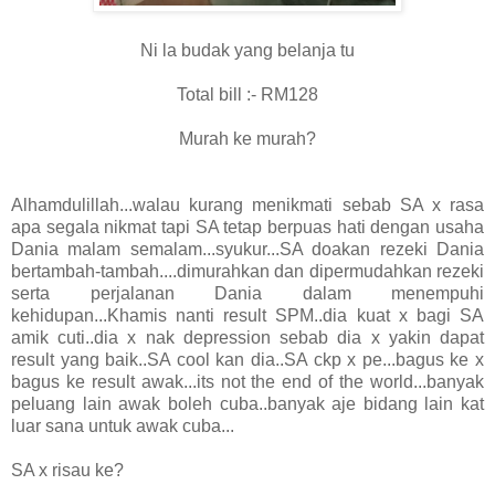
Ni la budak yang belanja tu
Total bill :- RM128
Murah ke murah?
Alhamdulillah...walau kurang menikmati sebab SA x rasa
apa segala nikmat tapi SA tetap berpuas hati dengan usaha
Dania malam semalam...syukur...SA doakan rezeki Dania
bertambah-tambah....dimurahkan dan dipermudahkan rezeki
serta perjalanan Dania dalam menempuhi
kehidupan...Khamis nanti result SPM..dia kuat x bagi SA
amik cuti..dia x nak depression sebab dia x yakin dapat
result yang baik..SA cool kan dia..SA ckp x pe...bagus ke x
bagus ke result awak...its not the end of the world...banyak
peluang lain awak boleh cuba..banyak aje bidang lain kat
luar sana untuk awak cuba...
SA x risau ke?