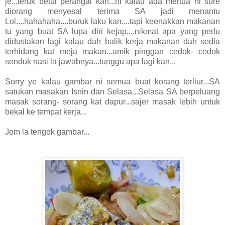
je...teruk betul perangai kan...ni kalau ada mertua ni sure
diorang menyesal terima SA jadi menantu
Lol....hahahaha....buruk laku kan....tapi keenakkan makanan
tu yang buat SA lupa diri kejap....nikmat apa yang perlu
didustakan lagi kalau dah balik kerja makanan dah sedia
terhidang kat meja makan...amik pinggan
cedok- cedok
senduk nasi la jawabnya...tunggu apa lagi kan...
Sorry ye kalau gambar ni semua buat korang terliur...SA
satukan masakan Isnin dan Selasa...Selasa SA berpeluang
masak sorang- sorang kat dapur...sajer masak lebih untuk
bekal ke tempat kerja...
Jom la tengok gambar...