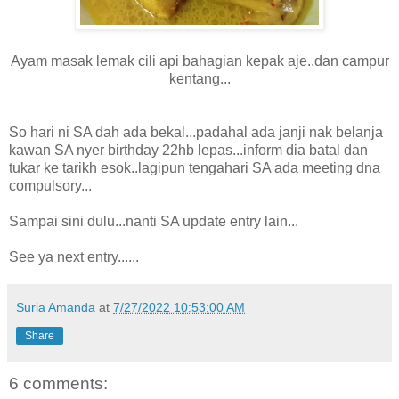
Ayam masak lemak cili api bahagian kepak aje..dan campur
kentang...
So hari ni SA dah ada bekal...padahal ada janji nak belanja
kawan SA nyer birthday 22hb lepas...inform dia batal dan
tukar ke tarikh esok..lagipun tengahari SA ada meeting dna
compulsory...
Sampai sini dulu...nanti SA update entry lain...
See ya next entry......
Suria Amanda
at
7/27/2022 10:53:00 AM
Share
6 comments: