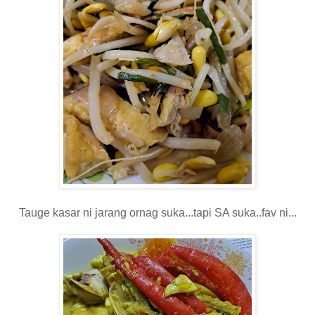
Tauge kasar ni jarang ornag suka...tapi SA suka..fav ni...