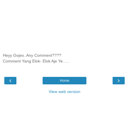
Heyy Gojes..Any Comment????
Comment Yang Elok- Elok Aje Ye......
‹
›
Home
View web version