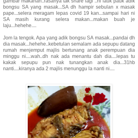
gambar makanan..rasanya tak share lagi ..ni lauk pauk adik
bongsu SA yang masak...SA dh hampir sebulan x masak
pape...selera meragam lepas covid 19 kan...sampai hari ni
SA masih kurang selera makan...makan buah je
laju...hehehe....
Jom la tengok. Apa yang adik bongsu SA masak...pandai dh
dia masak...hehehe..kebetulan semalam ada sepupu datang
rumah menjemput majlis bertunang anak perempuan dia
minggu ni....wah..dh nak ada menantu dah dia....lepas tu
kakak sepupu pun nak tunangkan anak dia...31hb
nanti....kiranya ada 2 majlis menunggu la nanti ni....