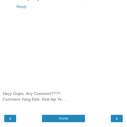
Reply
Heyy Gojes..Any Comment????
Comment Yang Elok- Elok Aje Ye......
‹
›
Home