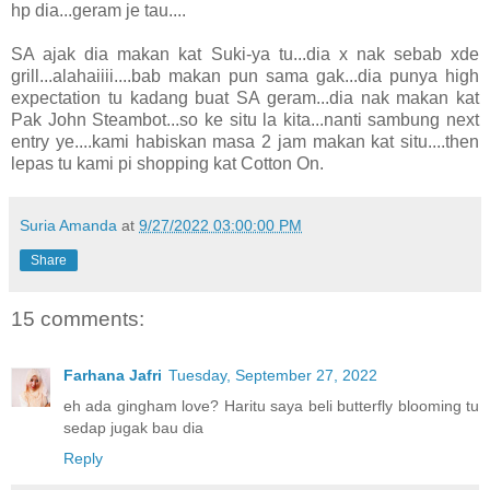
hp dia...geram je tau....
SA ajak dia makan kat Suki-ya tu...dia x nak sebab xde
grill...alahaiiii....bab makan pun sama gak...dia punya high
expectation tu kadang buat SA geram...dia nak makan kat
Pak John Steambot...so ke situ la kita...nanti sambung next
entry ye....kami habiskan masa 2 jam makan kat situ....then
lepas tu kami pi shopping kat Cotton On.
Suria Amanda
at
9/27/2022 03:00:00 PM
Share
15 comments:
Farhana Jafri
Tuesday, September 27, 2022
eh ada gingham love? Haritu saya beli butterfly blooming tu
sedap jugak bau dia
Reply