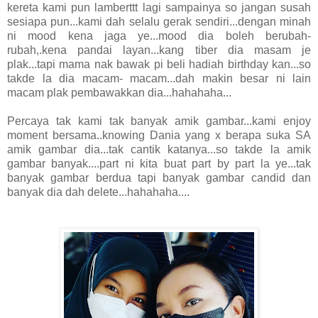
kereta kami pun lamberttt lagi sampainya so jangan susah
sesiapa pun...kami dah selalu gerak sendiri...dengan minah
ni mood kena jaga ye...mood dia boleh berubah-
rubah,.kena pandai layan...kang tiber dia masam je
plak...tapi mama nak bawak pi beli hadiah birthday kan...so
takde la dia macam- macam...dah makin besar ni lain
macam plak pembawakkan dia...hahahaha...
Percaya tak kami tak banyak amik gambar...kami enjoy
moment bersama..knowing Dania yang x berapa suka SA
amik gambar dia...tak cantik katanya...so takde la amik
gambar banyak....part ni kita buat part by part la ye...tak
banyak gambar berdua tapi banyak gambar candid dan
banyak dia dah delete...hahahaha....