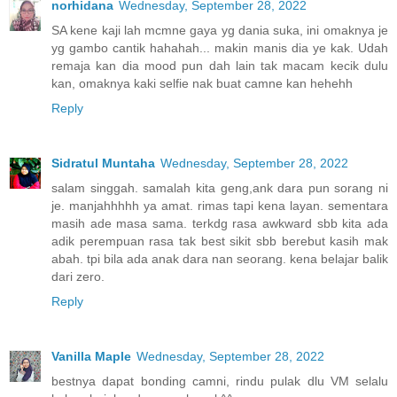
norhidana
Wednesday, September 28, 2022
SA kene kaji lah mcmne gaya yg dania suka, ini omaknya je
yg gambo cantik hahahah... makin manis dia ye kak. Udah
remaja kan dia mood pun dah lain tak macam kecik dulu
kan, omaknya kaki selfie nak buat camne kan hehehh
Reply
Sidratul Muntaha
Wednesday, September 28, 2022
salam singgah. samalah kita geng,ank dara pun sorang ni
je. manjahhhhh ya amat. rimas tapi kena layan. sementara
masih ade masa sama. terkdg rasa awkward sbb kita ada
adik perempuan rasa tak best sikit sbb berebut kasih mak
abah. tpi bila ada anak dara nan seorang. kena belajar balik
dari zero.
Reply
Vanilla Maple
Wednesday, September 28, 2022
bestnya dapat bonding camni, rindu pulak dlu VM selalu