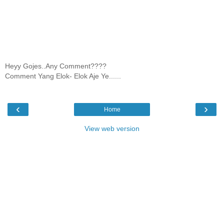
Heyy Gojes..Any Comment????
Comment Yang Elok- Elok Aje Ye......
‹
›
Home
View web version