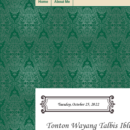
Home
About Me
Tuesday, October 25, 2022
Tonton Wayang Talbis Ibli