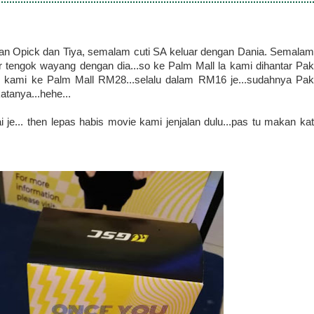
n Opick dan Tiya, semalam cuti SA keluar dengan Dania. Semalam
r tengok wayang dengan dia...so ke Palm Mall la kami dihantar Pak
h kami ke Palm Mall RM28...selalu dalam RM16 je...sudahnya Pak
katanya...hehe...
 je... then lepas habis movie kami jenjalan dulu...pas tu makan kat