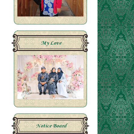
My Love
Notice Board