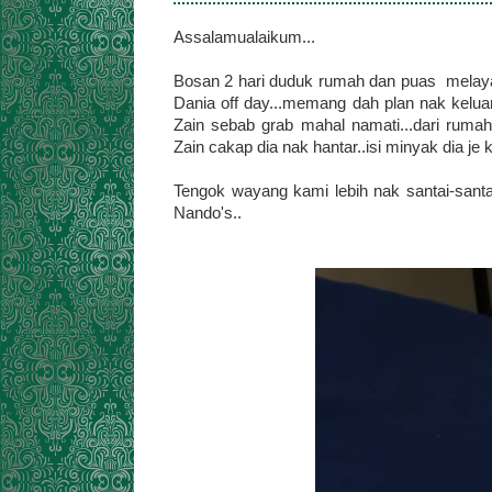
Assalamualaikum...
Bosan 2 hari duduk rumah dan puas melaya
Dania off day...memang dah plan nak kelua
Zain sebab grab mahal namati...dari ruma
Zain cakap dia nak hantar..isi minyak dia je 
Tengok wayang kami lebih nak santai-santai
Nando's..