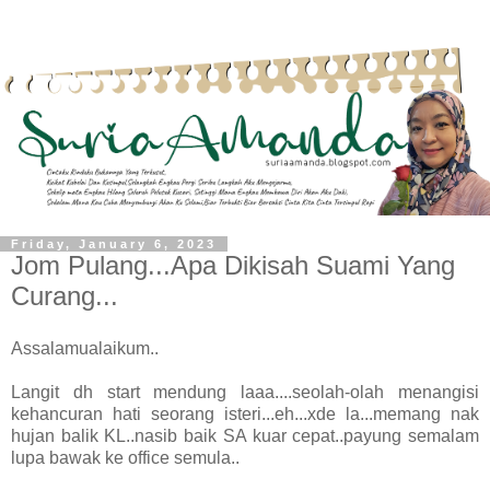
Friday, January 6, 2023
Jom Pulang...Apa Dikisah Suami Yang
Curang...
Assalamualaikum..
Langit dh start mendung laaa....seolah-olah menangisi
kehancuran hati seorang isteri...eh...xde la...memang nak
hujan balik KL..nasib baik SA kuar cepat..payung semalam
lupa bawak ke office semula..