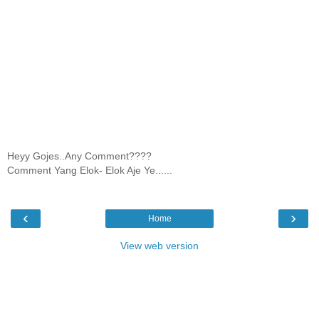
Heyy Gojes..Any Comment????
Comment Yang Elok- Elok Aje Ye......
‹
›
Home
View web version