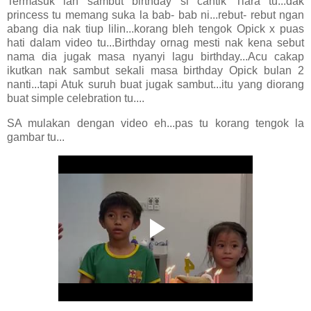
Termasuk lah sambut birthday si cantik Tiara tu...dak
princess tu memang suka la bab- bab ni...rebut- rebut ngan
abang dia nak tiup lilin...korang bleh tengok Opick x puas
hati dalam video tu...Birthday ornag mesti nak kena sebut
nama dia jugak masa nyanyi lagu birthday...Acu cakap
ikutkan nak sambut sekali masa birthday Opick bulan 2
nanti...tapi Atuk suruh buat jugak sambut...itu yang diorang
buat simple celebration tu....
SA mulakan dengan video eh...pas tu korang tengok la
gambar tu...