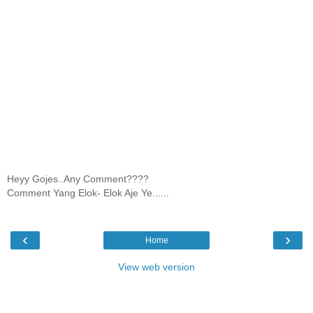
Heyy Gojes..Any Comment????
Comment Yang Elok- Elok Aje Ye......
‹
›
Home
View web version