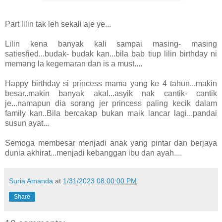
Part lilin tak leh sekali aje ye...
Lilin kena banyak kali sampai masing- masing
satiesfied...budak- budak kan...bila bab tiup lilin birthday ni
memang la kegemaran dan is a must....
Happy birthday si princess mama yang ke 4 tahun...makin
besar..makin banyak akal...asyik nak cantik- cantik
je...namapun dia sorang jer princess paling kecik dalam
family kan..Bila bercakap bukan maik lancar lagi...pandai
susun ayat...
Semoga membesar menjadi anak yang pintar dan berjaya
dunia akhirat...menjadi kebanggan ibu dan ayah....
Suria Amanda
at
1/31/2023 08:00:00 PM
Share