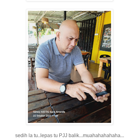
sedih la tu..lepas tu PJJ balik...muahahahahaha...