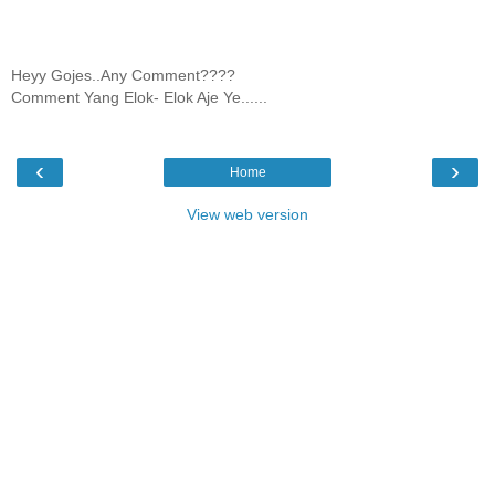
Heyy Gojes..Any Comment????
Comment Yang Elok- Elok Aje Ye......
‹
›
Home
View web version