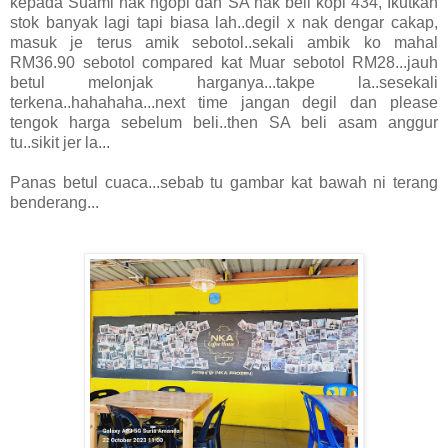
kepada Suami nak ngopi dan SA nak beli kopi 434, Ikutkan
stok banyak lagi tapi biasa lah..degil x nak dengar cakap,
masuk je terus amik sebotol..sekali ambik ko mahal
RM36.90 sebotol compared kat Muar sebotol RM28...jauh
betul melonjak harganya...takpe la..sesekali
terkena..hahahaha...next time jangan degil dan please
tengok harga sebelum beli..then SA beli asam anggur
tu..sikit jer la...
Panas betul cuaca...sebab tu gambar kat bawah ni terang
benderang...