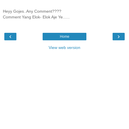
Heyy Gojes..Any Comment????
Comment Yang Elok- Elok Aje Ye......
‹
›
Home
View web version