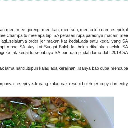
n mee, mee goreng, mee kari, mee sup, mee celup dan resepi kat
 Mee Champa tu mee apa tapi SA perasan rupa parasnya macam mee
agi..selalunya order jer makan kat kedai..ada satu kedai yang SA
api masa SA stay kat Sungai Buloh la...boleh dikatakan selalu SA
lagi ke tak kedai tu sebabnya SA pun dah pindah lama dah..2019 SA
tak lama nanti..itupun kalau ada kerajinan..rsanya bab cuba mencuba
mpunya resepi ye..korang kalau nak resepi boleh jer copy dari entry