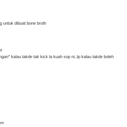
ng untuk dibuat bone broth
is
gan* kalau takde tak kick la kuah sop ni..tp kalau takde boleh
tam