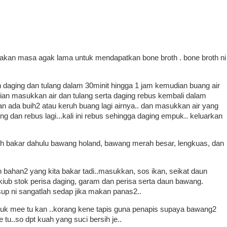
akan masa agak lama untuk mendapatkan bone broth . bone broth ni
 daging dan tulang dalam 30minit hingga 1 jam kemudian buang air
dian masukkan air dan tulang serta daging rebus kembali dalam
usan ada buih2 atau keruh buang lagi airnya.. dan masukkan air yang
ing dan rebus lagi...kali ini rebus sehingga daging empuk.. keluarkan
.
leh bakar dahulu bawang holand, bawang merah besar, lengkuas, dan
bahan2 yang kita bakar tadi..masukkan, sos ikan, seikat daun
 kiub stok perisa daging, garam dan perisa serta daun bawang.
sup ni sangatlah sedap jika makan panas2..
uk mee tu kan ..korang kene tapis guna penapis supaya bawang2
..so dpt kuah yang suci bersih je..