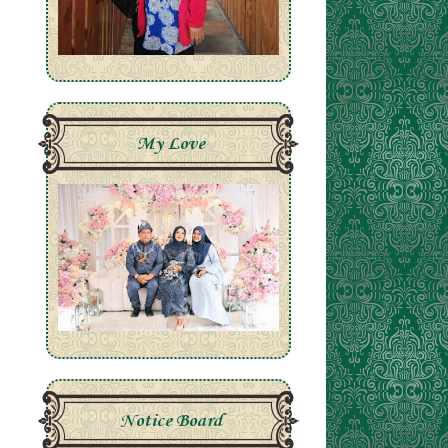
My Love
Notice Board