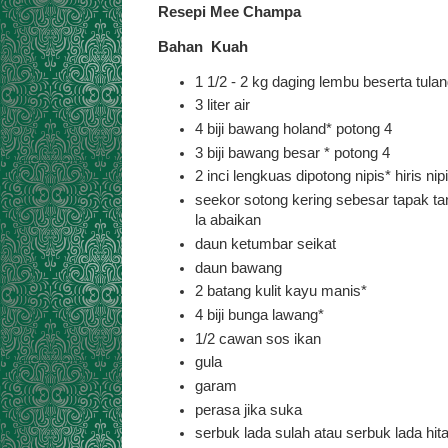
Resepi Mee Champa
Bahan Kuah
1 1/2 - 2 kg daging lembu beserta tula
3 liter air
4 biji bawang holand* potong 4
3 biji bawang besar * potong 4
2 inci lengkuas dipotong nipis* hiris nip
seekor sotong kering sebesar tapak tan
la abaikan
daun ketumbar seikat
daun bawang
2 batang kulit kayu manis*
4 biji bunga lawang*
1/2 cawan sos ikan
gula
garam
perasa jika suka
serbuk lada sulah atau serbuk lada hi