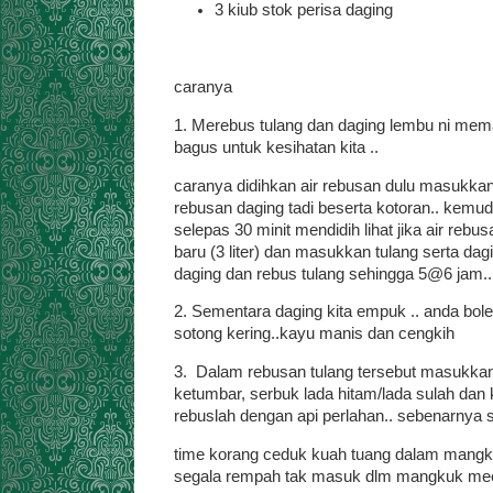
3 kiub stok perisa daging
caranya
1. Merebus tulang dan daging lembu ni mem
bagus untuk kesihatan kita ..
caranya didihkan air rebusan dulu masukkan
rebusan daging tadi beserta kotoran.. kemu
selepas 30 minit mendidih lihat jika air reb
baru (3 liter) dan masukkan tulang serta dag
daging dan rebus tulang sehingga 5@6 jam.
2. Sementara daging kita empuk .. anda bo
sotong kering..kayu manis dan cengkih
3. Dalam rebusan tulang tersebut masukkan 
ketumbar, serbuk lada hitam/lada sulah dan
rebuslah dengan api perlahan.. sebenarnya 
time korang ceduk kuah tuang dalam mangk
segala rempah tak masuk dlm mangkuk mee tu