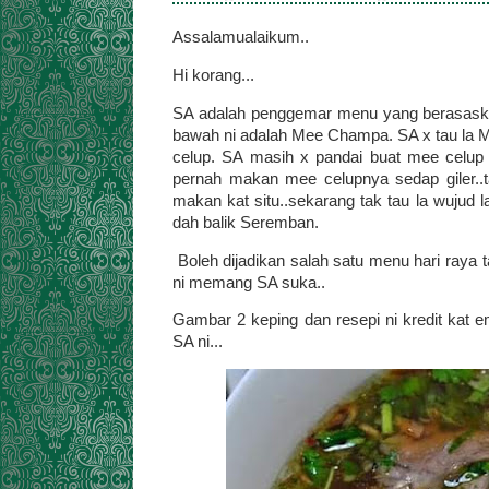
Assalamualaikum..
Hi korang...
SA adalah penggemar menu yang berasaska
bawah ni adalah Mee Champa. SA x tau la
celup. SA masih x pandai buat mee celup l
pernah makan mee celupnya sedap giler..t
makan kat situ..sekarang tak tau la wujud 
dah balik Seremban.
Boleh dijadikan salah satu menu hari raya 
ni memang SA suka..
Gambar 2 keping dan resepi ni kredit kat e
SA ni...