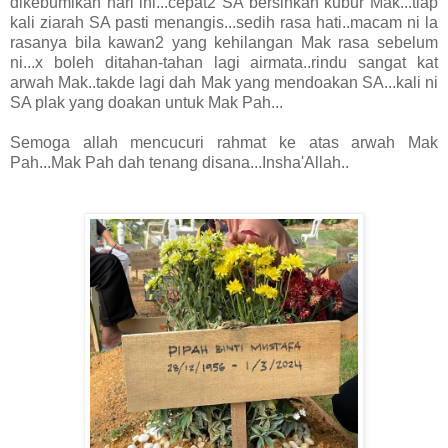
dikebumikan hari ini...cepat2 SA bersihkan kubur Mak...tiap
kali ziarah SA pasti menangis...sedih rasa hati..macam ni la
rasanya bila kawan2 yang kehilangan Mak rasa sebelum
ni...x boleh ditahan-tahan lagi airmata..rindu sangat kat
arwah Mak..takde lagi dah Mak yang mendoakan SA...kali ni
SA plak yang doakan untuk Mak Pah...
Semoga allah mencucuri rahmat ke atas arwah Mak
Pah...Mak Pah dah tenang disana...Insha'Allah..