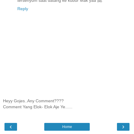
tersenyum saat datang ke kubur Mak yaa 🤗.
Reply
Heyy Gojes..Any Comment????
Comment Yang Elok- Elok Aje Ye......
‹
›
Home