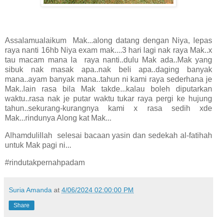
Assalamualaikum Mak...along datang dengan Niya, lepas
raya nanti 16hb Niya exam mak....3 hari lagi nak raya Mak..x
tau macam mana la raya nanti..dulu Mak ada..Mak yang
sibuk nak masak apa..nak beli apa..daging banyak
mana..ayam banyak mana..tahun ni kami raya sederhana je
Mak..lain rasa bila Mak takde...kalau boleh diputarkan
waktu..rasa nak je putar waktu tukar raya pergi ke hujung
tahun..sekurang-kurangnya kami x rasa sedih xde
Mak...rindunya Along kat Mak...
Alhamdulillah selesai bacaan yasin dan sedekah al-fatihah
untuk Mak pagi ni...
#rindutakpernahpadam
Suria Amanda
at
4/06/2024 02:00:00 PM
Share