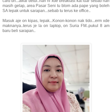
card dh...awal betul..hari ni xde breakfast kat luar sebab hari
masih gelap, area Pasar Seni tu blom ada pape yang boleh
SA lepak untuk sarapan...sebab tu terus ke office..
Masuk aje on kipas, lepak...Konon-konon nak tido...erm xde
maknanya..terus je la on laptop, on Suria FM..pukul 8 am
baru beli sarapan..