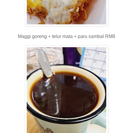
Maggi goreng + telur mata + paru sambal RM8