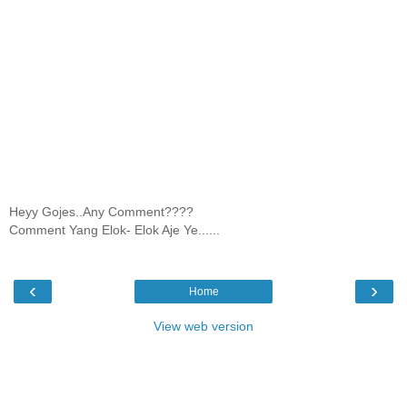
Heyy Gojes..Any Comment????
Comment Yang Elok- Elok Aje Ye......
‹
›
Home
View web version