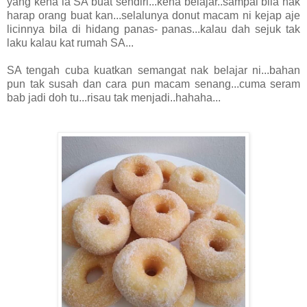
yang kena la SA buat sendiri...kena belajar..sampai bila nak
harap orang buat kan...selalunya donut macam ni kejap aje
licinnya bila di hidang panas- panas...kalau dah sejuk tak
laku kalau kat rumah SA...
SA tengah cuba kuatkan semangat nak belajar ni...bahan
pun tak susah dan cara pun macam senang...cuma seram
bab jadi doh tu...risau tak menjadi..hahaha...