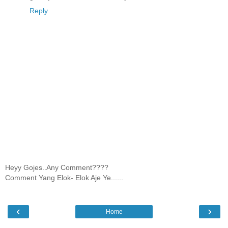
Reply
Heyy Gojes..Any Comment????
Comment Yang Elok- Elok Aje Ye......
‹
›
Home