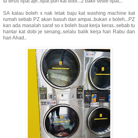
tu terus lipat aje..lipat pun kat dobi...2 bakil settle lipat...
SA kalau boleh x nak letak baju kat washing machine kat
rumah sebab PZ akan basuh dan ampai..bukan x boleh...PZ
kan ada masalah saraf so x boleh buat kerja keras..sebab tu
hantar kat dobi je senang..selalu balik kerja hari Rabu dan
hari Ahad..