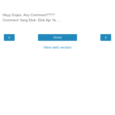
Heyy Gojes..Any Comment????
Comment Yang Elok- Elok Aje Ye......
‹
›
Home
View web version