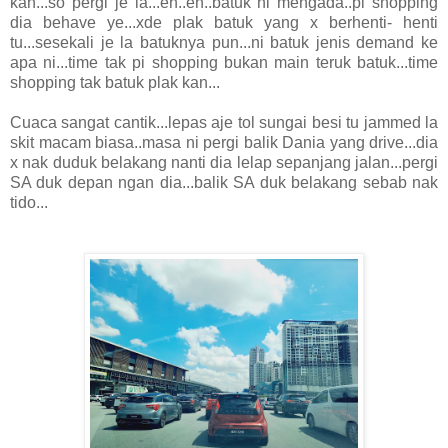
kan...so pergi je la...eh..eh..batuk ni mengada..pi shopping
dia behave ye...xde plak batuk yang x berhenti- henti
tu...sesekali je la batuknya pun...ni batuk jenis demand ke
apa ni...time tak pi shopping bukan main teruk batuk...time
shopping tak batuk plak kan...
Cuaca sangat cantik...lepas aje tol sungai besi tu jammed la
skit macam biasa..masa ni pergi balik Dania yang drive...dia
x nak duduk belakang nanti dia lelap sepanjang jalan...pergi
SA duk depan ngan dia...balik SA duk belakang sebab nak
tido...