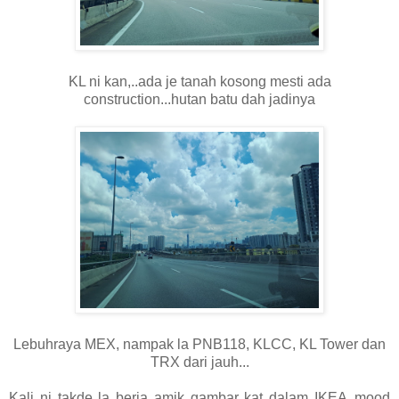
KL ni kan,..ada je tanah kosong mesti ada
construction...hutan batu dah jadinya
Lebuhraya MEX, nampak la PNB118, KLCC, KL Tower dan
TRX dari jauh...
Kali ni takde la beria amik gambar kat dalam IKEA..mood