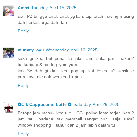
Ammi
Tuesday, April 15, 2025
sian PZ tunggu anak-anak yg lain. tapi tulah masing-masing
dah berkeluarga dah Bah.
Reply
mummy_ayu
Wednesday, April 16, 2025
suka gi ikea but penat la jalan and suka part makan2
tu..karipap & hotdog..yum yum
kak SA dah gi dah ikea pop up kat tesco tu? kecik je
pun...ayu gie dah weekend lepas
Reply
✿Cik Cappuccino Latte ✿
Saturday, April 26, 2025
Berapa jam masuk ikea tue .. CCL paling lama terjah ikea 2
jam tau ..padahal tak membeli sangat pun ..saja suka²
window shopping .. tahu² dah 2 jam lebih dalam tu ..
Reply