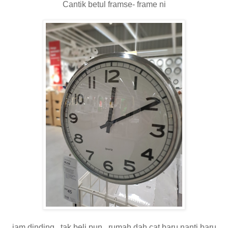
Cantik betul framse- frame ni
jam dinding...tak beli pun...rumah dah cat baru nanti baru