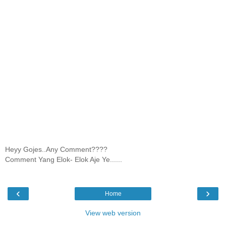
Heyy Gojes..Any Comment????
Comment Yang Elok- Elok Aje Ye......
‹
›
Home
View web version