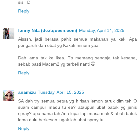
sis =D
Reply
fanny Nila (dcatqueen.com)
Monday, April 14, 2025
Aisssh, jadi berasa pahit semua makanan ya kak. Apa
pengaruh dari obat yg Kakak minum yaa.
Dah lama tak ke Ikea. Tp memang sengaja tak kesana,
sebab pasti Macam2 yg terbeli nanti 🤭
Reply
anamizu
Tuesday, April 15, 2025
SA dah try semua petua yg hirisan lemon taruk dlm teh O
suam campur madu tu ea? ataupun ubat batuk yg jenis
spray? apa nama tah Ana lupa tapi masa mak & abah batuk
lama dulu berkesan jugak lah ubat spray tu
Reply