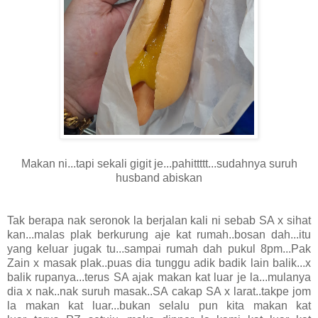
Makan ni...tapi sekali gigit je...pahittttt...sudahnya suruh
husband abiskan
Tak berapa nak seronok la berjalan kali ni sebab SA x sihat
kan...malas plak berkurung aje kat rumah..bosan dah...itu
yang keluar jugak tu...sampai rumah dah pukul 8pm...Pak
Zain x masak plak..puas dia tunggu adik badik lain balik...x
balik rupanya...terus SA ajak makan kat luar je la...mulanya
dia x nak..nak suruh masak..SA cakap SA x larat..takpe jom
la makan kat luar...bukan selalu pun kita makan kat