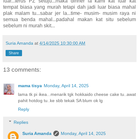
luar...terus PZ setuju...maka dinner la kami kat luar kat
tempat biasa yang murah tetapi dah jadi luar biasa mahal
plak malam tu...sabar jer la...time- musim- musim raya ni
semua benda mahal...padahal makan kat situ sebelum
sebelum ni murah skit...
Suria Amanda
at
4/14/2025 10:30:00 AM
Share
13 comments:
mama tisya
Monday, April 14, 2025
lama tk pi ikea...menarik tgk hokkaido cheese cake tu..awat
pahit hotdog tu..ke sbb tekak SA blum ok lg
Reply
Replies
Suria Amanda
Monday, April 14, 2025