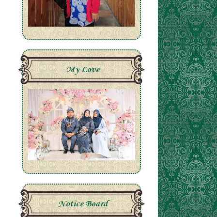
My Love
Notice Board