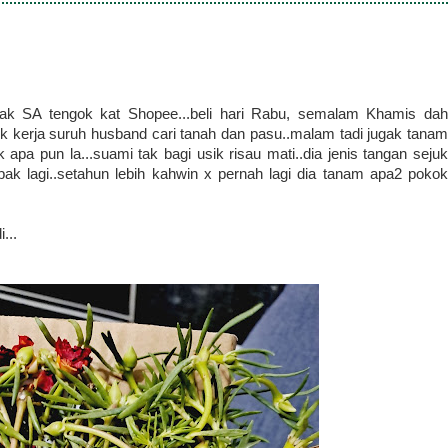
plak SA tengok kat Shopee...beli hari Rabu, semalam Khamis dah
lik kerja suruh husband cari tanah dan pasu..malam tadi jugak tanam
pa pun la...suami tak bagi usik risau mati..dia jenis tangan sejuk
pak lagi..setahun lebih kahwin x pernah lagi dia tanam apa2 pokok
...