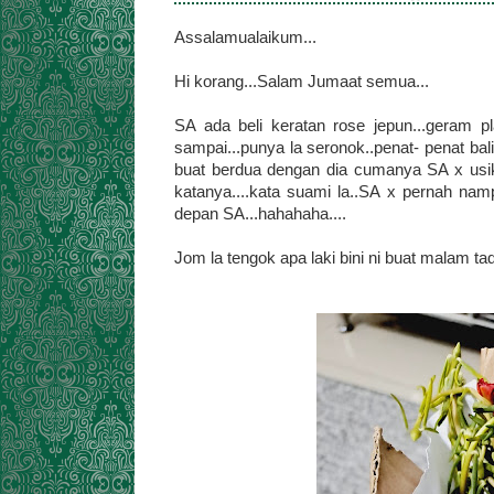
Assalamualaikum...
Hi korang...Salam Jumaat semua...
SA ada beli keratan rose jepun...geram 
sampai...punya la seronok..penat- penat ba
buat berdua dengan dia cumanya SA x usik a
katanya....kata suami la..SA x pernah nam
depan SA...hahahaha....
Jom la tengok apa laki bini ni buat malam tadi