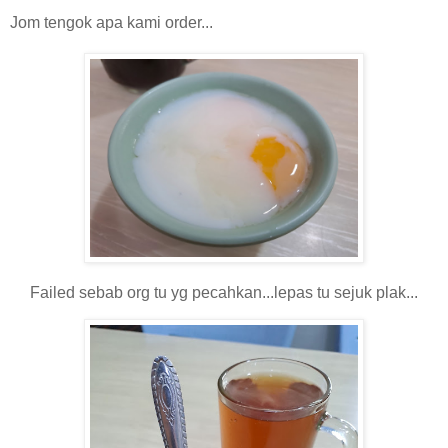
Jom tengok apa kami order...
Failed sebab org tu yg pecahkan...lepas tu sejuk plak...