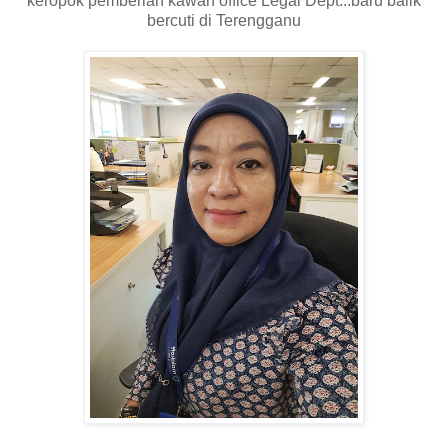
keropok pemberian kawan office Legal Dept...baru balik
bercuti di Terengganu