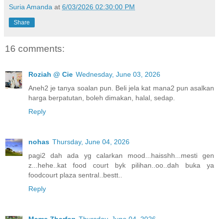
Suria Amanda
at
6/03/2026 02:30:00 PM
Share
16 comments:
Roziah @ Cie
Wednesday, June 03, 2026
Aneh2 je tanya soalan pun. Beli jela kat mana2 pun asalkan
harga berpatutan, boleh dimakan, halal, sedap.
Reply
nohas
Thursday, June 04, 2026
pagi2 dah ada yg calarkan mood...haisshh...mesti gen
z...hehe..kat food court byk pilihan..oo..dah buka ya
foodcourt plaza sentral..bestt..
Reply
Mama Zharfan
Thursday, June 04, 2026