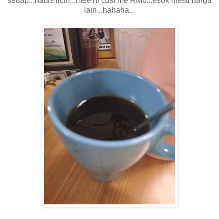
sedap...habis licin...mee ni cost me RM6...esok mesti harga
lain...hahaha...