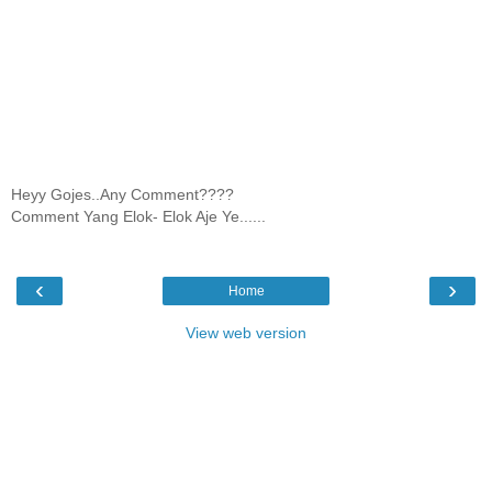
Heyy Gojes..Any Comment????
Comment Yang Elok- Elok Aje Ye......
‹
›
Home
View web version