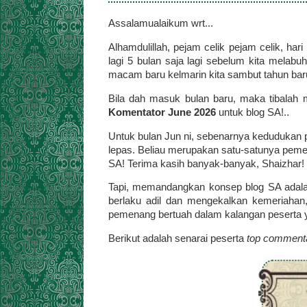
Assalamualaikum wrt...
Alhamdulillah, pejam celik pejam celik, har
lagi 5 bulan saja lagi sebelum kita melabu
macam baru kelmarin kita sambut tahun bar
Bila dah masuk bulan baru, maka tibala
Komentator June 2026
untuk blog SA!
..
Untuk bulan Jun ni, sebenarnya kedudukan
lepas. Beliau merupakan satu-satunya pemenan
SA! Terima kasih banyak-banyak, Shaizhar!
Tapi, memandangkan konsep blog SA adalah 
berlaku adil dan mengekalkan kemeriaha
pemenang bertuah dalam kalangan peserta y
Berikut adalah senarai peserta
top comment