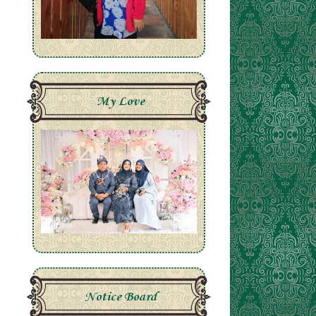
My Love
Notice Board