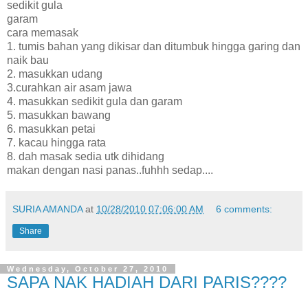
sedikit gula
garam
cara memasak
1. tumis bahan yang dikisar dan ditumbuk hingga garing dan
naik bau
2. masukkan udang
3.curahkan air asam jawa
4. masukkan sedikit gula dan garam
5. masukkan bawang
6. masukkan petai
7. kacau hingga rata
8. dah masak sedia utk dihidang
makan dengan nasi panas..fuhhh sedap....
SURIA AMANDA
at
10/28/2010 07:06:00 AM
6 comments:
Share
Wednesday, October 27, 2010
SAPA NAK HADIAH DARI PARIS????