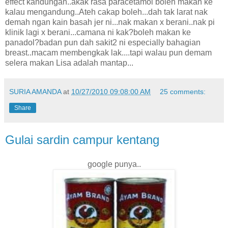
effect kandungan..akak rasa paracetamol boleh makan ke
kalau mengandung..Ateh cakap boleh...dah tak larat nak
demah ngan kain basah jer ni...nak makan x berani..nak pi
klinik lagi x berani...camana ni kak?boleh makan ke
panadol?badan pun dah sakit2 ni especially bahagian
breast..macam membengkak lak....tapi walau pun demam
selera makan Lisa adalah mantap...
SURIA AMANDA
at
10/27/2010 09:08:00 AM
25 comments:
Share
Gulai sardin campur kentang
google punya..