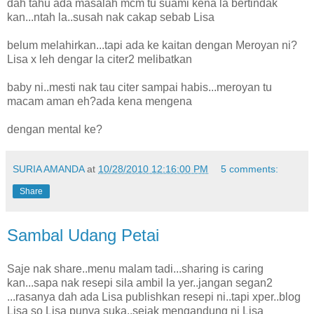
dah tahu ada masalah mcm tu suami kena la bertindak
kan...ntah la..susah nak cakap sebab Lisa
belum melahirkan...tapi ada ke kaitan dengan Meroyan ni?
Lisa x leh dengar la citer2 melibatkan
baby ni..mesti nak tau citer sampai habis...meroyan tu
macam aman eh?ada kena mengena
dengan mental ke?
SURIA AMANDA
at
10/28/2010 12:16:00 PM
5 comments:
Share
Sambal Udang Petai
Saje nak share..menu malam tadi...sharing is caring
kan...sapa nak resepi sila ambil la yer..jangan segan2
...rasanya dah ada Lisa publishkan resepi ni..tapi xper..blog
Lisa so Lisa punya suka..sejak mengandung ni Lisa