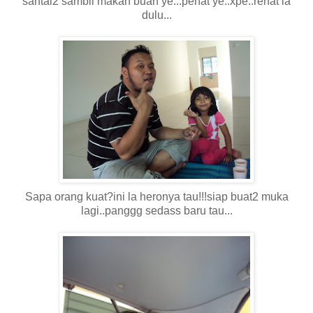
santai2 sambil makan buah ye...penat ye..xpe..rehat la
dulu...
Sapa orang kuat?ini la heronya tau!!!siap buat2 muka
lagi..panggg sedass baru tau...