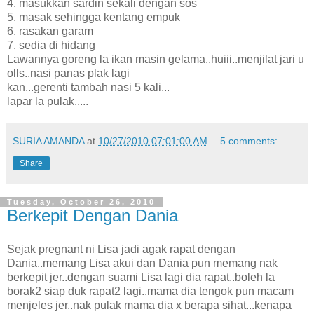
4. masukkan sardin sekali dengan sos
5. masak sehingga kentang empuk
6. rasakan garam
7. sedia di hidang
Lawannya goreng la ikan masin gelama..huiii..menjilat jari u
olls..nasi panas plak lagi
kan...gerenti tambah nasi 5 kali...
lapar la pulak.....
SURIA AMANDA
at
10/27/2010 07:01:00 AM
5 comments:
Share
Tuesday, October 26, 2010
Berkepit Dengan Dania
Sejak pregnant ni Lisa jadi agak rapat dengan
Dania..memang Lisa akui dan Dania pun memang nak
berkepit jer..dengan suami Lisa lagi dia rapat..boleh la
borak2 siap duk rapat2 lagi..mama dia tengok pun macam
menjeles jer..nak pulak mama dia x berapa sihat...kenapa