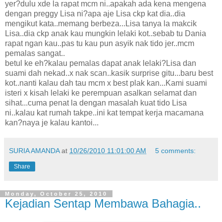
yer?dulu xde la rapat mcm ni..apakah ada kena mengena
dengan preggy Lisa ni?apa aje Lisa ckp kat dia..dia
mengikut kata..memang berbeza...Lisa tanya la makcik
Lisa..dia ckp anak kau mungkin lelaki kot..sebab tu Dania
rapat ngan kau..pas tu kau pun asyik nak tido jer..mcm
pemalas sangat..
betul ke eh?kalau pemalas dapat anak lelaki?Lisa dan
suami dah nekad..x nak scan..kasik surprise gitu...baru best
kot..nanti kalau dah tau mcm x best plak kan...Kami suami
isteri x kisah lelaki ke perempuan asalkan selamat dan
sihat...cuma penat la dengan masalah kuat tido Lisa
ni..kalau kat rumah takpe..ini kat tempat kerja macamana
kan?naya je kalau kantoi...
SURIA AMANDA
at
10/26/2010 11:01:00 AM
5 comments:
Share
Monday, October 25, 2010
Kejadian Sentap Membawa Bahagia..