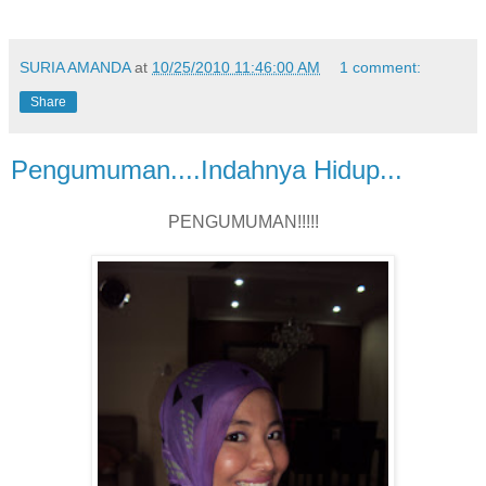
SURIA AMANDA
at
10/25/2010 11:46:00 AM
1 comment:
Share
Pengumuman....Indahnya Hidup...
PENGUMUMAN!!!!!