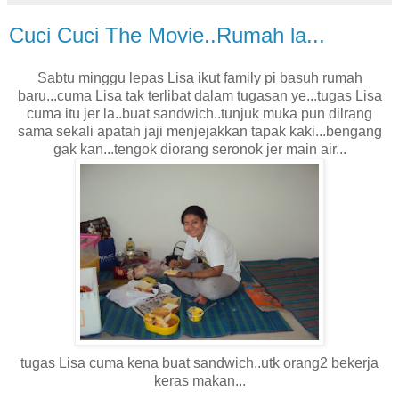
Cuci Cuci The Movie..Rumah la...
Sabtu minggu lepas Lisa ikut family pi basuh rumah
baru...cuma Lisa tak terlibat dalam tugasan ye...tugas Lisa
cuma itu jer la..buat sandwich..tunjuk muka pun dilrang
sama sekali apatah jaji menjejakkan tapak kaki...bengang
gak kan...tengok diorang seronok jer main air...
tugas Lisa cuma kena buat sandwich..utk orang2 bekerja
keras makan...