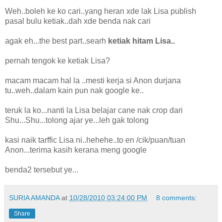
Weh..boleh ke ko cari..yang heran xde lak Lisa publish
pasal bulu ketiak..dah xde benda nak cari
agak eh...the best part..searh
ketiak hitam Lisa..
pernah tengok ke ketiak Lisa?
macam macam hal la ..mesti kerja si Anon durjana
tu..weh..dalam kain pun nak google ke..
teruk la ko...nanti la Lisa belajar cane nak crop dari
Shu...Shu...tolong ajar ye...leh gak tolong
kasi naik tarffic Lisa ni..hehehe..to en /cik/puan/tuan
Anon...terima kasih kerana meng google
benda2 tersebut ye...
SURIA AMANDA
at
10/28/2010 03:24:00 PM
8 comments:
Share