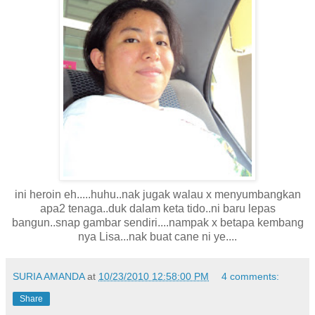
ini heroin eh.....huhu..nak jugak walau x menyumbangkan
apa2 tenaga..duk dalam keta tido..ni baru lepas
bangun..snap gambar sendiri....nampak x betapa kembang
nya Lisa...nak buat cane ni ye....
SURIA AMANDA
at
10/23/2010 12:58:00 PM
4 comments:
Share