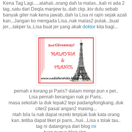
Kena Tag Lagi.....alahaii..orang dah la malas...kali ni ada 2
tag..satu dari Deqla manjew tu..dah ckp..kiv dulu sebab
banyak giler nak kena jawab..dah la Lisa ni rajin sejak azali
kan...Jangan ko mengada Lisa..nak malas2 pulak...buat
jer....takper la..Lisa buat jer yang akak
doktor
kita bagi...
pernah x korang pi Paris? dalam mimpi pun x per..
Lisa pernah berangan nak pi Paris..
masa sekolah la duk lepak2 tepi padang/longkang..duk
citer2 pasal angan2 masing...
ntah bila la nak dapat rezeki terpijak bak kata orang
kan..tetiba dapat tiket pi paris...huii...Lisa x tolak tau..
tag ni datangnya dari blog
ini