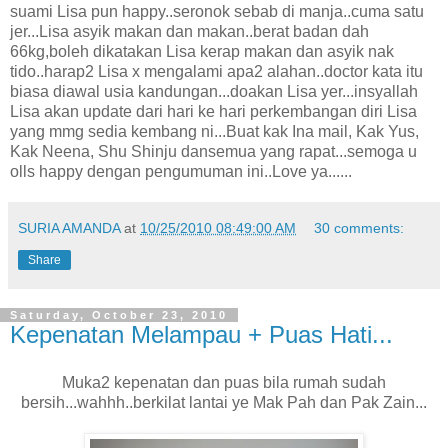
suami Lisa pun happy..seronok sebab di manja..cuma satu
jer...Lisa asyik makan dan makan..berat badan dah
66kg,boleh dikatakan Lisa kerap makan dan asyik nak
tido..harap2 Lisa x mengalami apa2 alahan..doctor kata itu
biasa diawal usia kandungan...doakan Lisa yer...insyallah
Lisa akan update dari hari ke hari perkembangan diri Lisa
yang mmg sedia kembang ni...Buat kak Ina mail, Kak Yus,
Kak Neena, Shu Shinju dansemua yang rapat...semoga u
olls happy dengan pengumuman ini..Love ya......
SURIA AMANDA
at
10/25/2010 08:49:00 AM
30 comments:
Share
Saturday, October 23, 2010
Kepenatan Melampau + Puas Hati...
Muka2 kepenatan dan puas bila rumah sudah
bersih...wahhh..berkilat lantai ye Mak Pah dan Pak Zain...