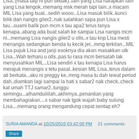
Lisa..(masa taip ni pun sebak)..lain yang Lisa harapkan lain
yang Lisa tengok..memang msk merah tapi lain..x macam
MIL Lisa yang buat...sedih wooo...Lisa masuk bilik..kunci
bilik dan nangis giler2..nak salahkan sapa pun Lisa x
tau...suami balik pun mcm x tau apa2 terus tanya
kenapa..abang ada buat salah ke sampai Lisa nangis mcm
ni...memang Lisa nangis giler2 u olls..x tau knp Lisa mesti
menangis sedangkan benda tu kecik jer...mmg terkilan...MIL
Lisa pujuk Lisa and janji esoknya dia akan masakkan utk
Lisa...Wah terharu u olls..pas tu rasa mcm bersalah lak
menyusahkan MIL...Lisa sendiri x tau kenapa Lisa harus
merajuk menangis x tetu pasal..kesian MIL Lisa..terus dalam
ati berkata...aku ni preggy ke..mmg masa tu dah lewat period
dah..diamkan lagi sampai la hati x sabar2 nak check..check
kat umah TTJ samar2..tunggu
semingu...alhamdulillah..akhirnya..penantian yang
membahagiakan....x sabar nak tgok wajah baby sulung
Lisa....memang orang mengandung cepat sentap eh?
SURIA AMANDA
at
10/25/2010 03:42:00 PM
21 comments:
Share