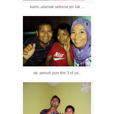
kami..alamak sekerat jer lak ...
ok..penuh pun the 3 of us..