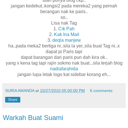
tuan punya blog ckp..
jangan kedekut..kongsi2 pada mereka2 yang pernah
berangan nak ke paris..
so..
Lisa nak Tag
1.
Cik Pah
2.
Kak Ina Mail
3.
deqla manjew
ha..pada meka2 bertiga ni..sila la yer..sila buat Tag ni..x
dapat pi Paris tapi
dapat barangan dari paris pun dah kira ok..
yang x kena tag tapi rajin sokmo nak buat...sila terjah blog
nadiafarahida
jangan lupa letak logo kat sidebar korang eh...
SURIA AMANDA
at
10/27/2010 05:00:00 PM
6 comments:
Share
Warkah Buat Suami