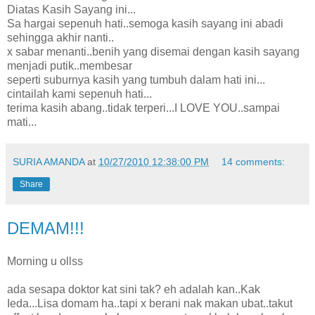
Diatas Kasih Sayang ini...
Sa hargai sepenuh hati..semoga kasih sayang ini abadi
sehingga akhir nanti..
x sabar menanti..benih yang disemai dengan kasih sayang
menjadi putik..membesar
seperti suburnya kasih yang tumbuh dalam hati ini...
cintailah kami sepenuh hati...
terima kasih abang..tidak terperi...I LOVE YOU..sampai
mati...
SURIA AMANDA
at
10/27/2010 12:38:00 PM
14 comments:
Share
DEMAM!!!
Morning u ollss
ada sesapa doktor kat sini tak? eh adalah kan..Kak
Ieda...Lisa domam ha..tapi x berani nak makan ubat..takut