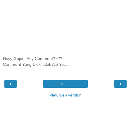
Heyy Gojes..Any Comment????
Comment Yang Elok- Elok Aje Ye......
‹
›
Home
View web version