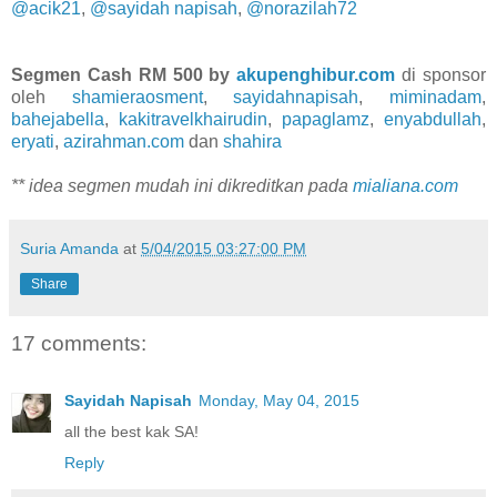
@acik21
,
@sayidah napisah
,
@norazilah72
Segmen Cash RM 500 by
akupenghibur.com
di sponsor
oleh
shamieraosment
,
sayidahnapisah
,
miminadam
,
bahejabella
,
kakitravelkhairudin
,
papaglamz
,
enyabdullah
,
eryati
,
azirahman.com
dan
shahira
** idea segmen mudah ini dikreditkan pada
mialiana.com
Suria Amanda
at
5/04/2015 03:27:00 PM
Share
17 comments:
Sayidah Napisah
Monday, May 04, 2015
all the best kak SA!
Reply