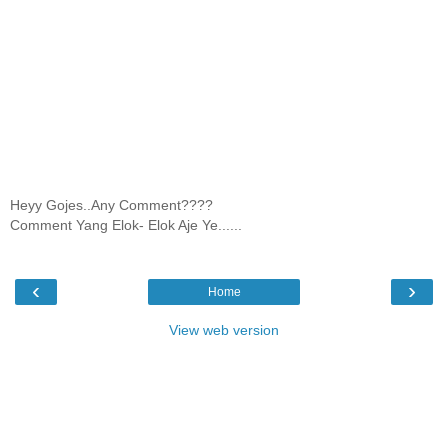
Heyy Gojes..Any Comment????
Comment Yang Elok- Elok Aje Ye......
‹
›
Home
View web version