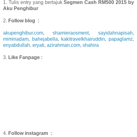
1. Tulis entry yang bertajuk
Segmen Cash RM500 2015 by
Aku Penghibur
2.
Follow blog :
akupenghibur.com
,
shamieraosment
,
sayidahnapisah
,
miminadam
,
bahejabella
,
kakitravelkhairuddin
,
papaglamz
,
enyabdullah
,
eryati
,
azirahman.com
,
shahira
3.
Like Fanpage :
4.
Follow instagram :