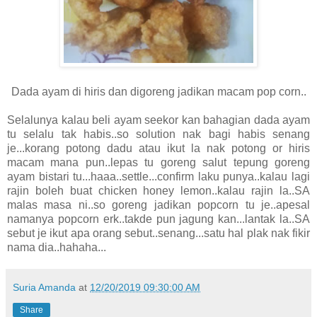
Dada ayam di hiris dan digoreng jadikan macam pop corn..
Selalunya kalau beli ayam seekor kan bahagian dada ayam
tu selalu tak habis..so solution nak bagi habis senang
je...korang potong dadu atau ikut la nak potong or hiris
macam mana pun..lepas tu goreng salut tepung goreng
ayam bistari tu...haaa..settle...confirm laku punya..kalau lagi
rajin boleh buat chicken honey lemon..kalau rajin la..SA
malas masa ni..so goreng jadikan popcorn tu je..apesal
namanya popcorn erk..takde pun jagung kan...lantak la..SA
sebut je ikut apa orang sebut..senang...satu hal plak nak fikir
nama dia..hahaha...
Suria Amanda
at
12/20/2019 09:30:00 AM
Share