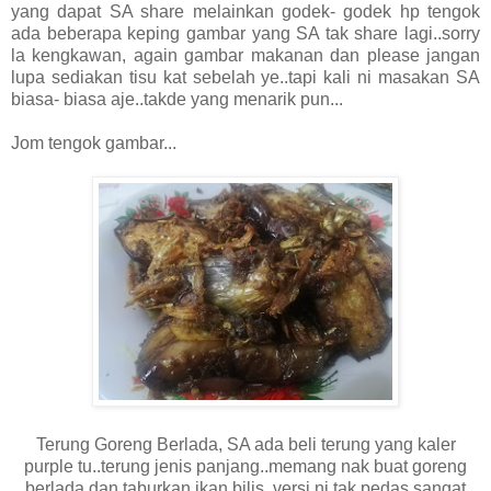
yang dapat SA share melainkan godek- godek hp tengok
ada beberapa keping gambar yang SA tak share lagi..sorry
la kengkawan, again gambar makanan dan please jangan
lupa sediakan tisu kat sebelah ye..tapi kali ni masakan SA
biasa- biasa aje..takde yang menarik pun...
Jom tengok gambar...
Terung Goreng Berlada, SA ada beli terung yang kaler
purple tu..terung jenis panjang..memang nak buat goreng
berlada dan taburkan ikan bilis, versi ni tak pedas sangat