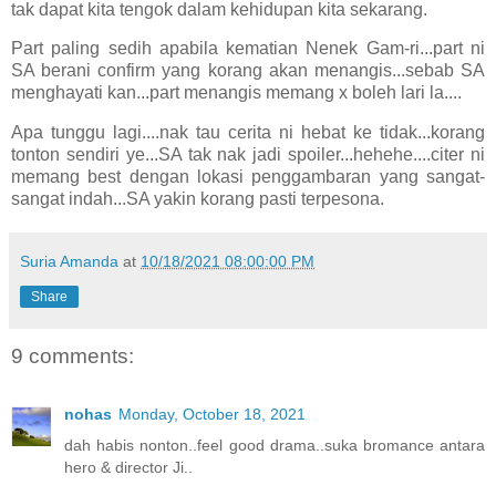
tak dapat kita tengok dalam kehidupan kita sekarang.
Part paling sedih apabila kematian Nenek Gam-ri...part ni
SA berani confirm yang korang akan menangis...sebab SA
menghayati kan...part menangis memang x boleh lari la....
Apa tunggu lagi....nak tau cerita ni hebat ke tidak...korang
tonton sendiri ye...SA tak nak jadi spoiler...hehehe....citer ni
memang best dengan lokasi penggambaran yang sangat-
sangat indah...SA yakin korang pasti terpesona.
Suria Amanda
at
10/18/2021 08:00:00 PM
Share
9 comments:
nohas
Monday, October 18, 2021
dah habis nonton..feel good drama..suka bromance antara
hero & director Ji..