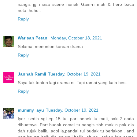
nangis jg masa scene nenek Gam-ri mati & hero baca
nota..huhu..
Reply
Warisan Petani
Monday, October 18, 2021
Selamat menonton korean drama
Reply
Jannah Ramli
Tuesday, October 19, 2021
Saya tak tonton lagi drama ni. Tapi ramai yang kata best.
Reply
mummy_ayu
Tuesday, October 19, 2021
Iyer...sedih sgt ep 15 tu...part nenek tu mati, sakit2 dada
dibuatnya. Part budak comei tu nangis sbb mak n pak dia
dah rujuk balik...adoi la,pandai tul budak tu berlakon.. and
part kawan baik dia muncul balik...eh eh...sakan join sama