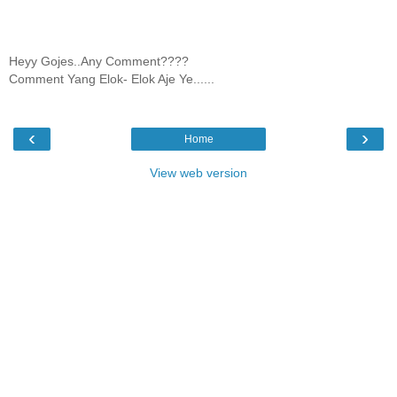
Heyy Gojes..Any Comment????
Comment Yang Elok- Elok Aje Ye......
‹
›
Home
View web version