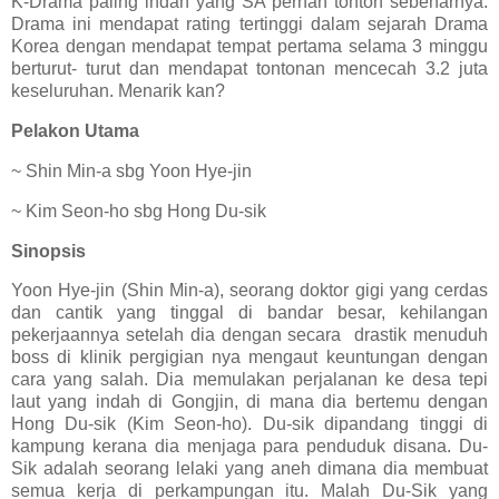
K-Drama paling indah yang SA pernah tonton sebenarnya.
Drama ini mendapat rating tertinggi dalam sejarah Drama
Korea dengan mendapat tempat pertama selama 3 minggu
berturut- turut dan mendapat tontonan mencecah 3.2 juta
keseluruhan. Menarik kan?
Pelakon Utama
~ Shin Min-a sbg Yoon Hye-jin
~ Kim Seon-ho sbg Hong Du-sik
Sinopsis
Yoon Hye-jin (Shin Min-a), seorang doktor gigi yang cerdas
dan cantik yang tinggal di bandar besar, kehilangan
pekerjaannya setelah dia dengan secara drastik menuduh
boss di klinik pergigian nya mengaut keuntungan dengan
cara yang salah. Dia memulakan perjalanan ke desa tepi
laut yang indah di Gongjin, di mana dia bertemu dengan
Hong Du-sik (Kim Seon-ho). Du-sik dipandang tinggi di
kampung kerana dia menjaga para penduduk disana. Du-
Sik adalah seorang lelaki yang aneh dimana dia membuat
semua kerja di perkampungan itu. Malah Du-Sik yang